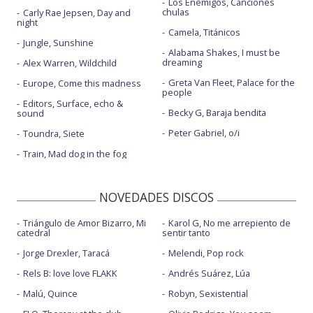
Los Enemigos, Canciones
chulas
Carly Rae Jepsen, Day and
night
Camela, Titánicos
Jungle, Sunshine
Alabama Shakes, I must be
dreaming
Alex Warren, Wildchild
Greta Van Fleet, Palace for the
Europe, Come this madness
people
Editors, Surface, echo &
Becky G, Baraja bendita
sound
Peter Gabriel, o/i
Toundra, Siete
Train, Mad dog in the fog
NOVEDADES DISCOS
Triángulo de Amor Bizarro, Mi
Karol G, No me arrepiento de
catedral
sentir tanto
Jorge Drexler, Taracá
Melendi, Pop rock
Rels B: love love FLAKK
Andrés Suárez, Lúa
Malú, Quince
Robyn, Sexistential