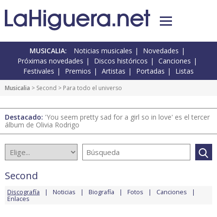
MUSICALIA:
Noticias musicales
Novedades
Próximas novedades
Discos históricos
Canciones
Festivales
Premios
Artistas
Portadas
Listas
Musicalia
>
Second
> Para todo el universo
Destacado:
'You seem pretty sad for a girl so in love' es el tercer
álbum de Olivia Rodrigo
Second
Discografía
Noticias
Biografía
Fotos
Canciones
Enlaces