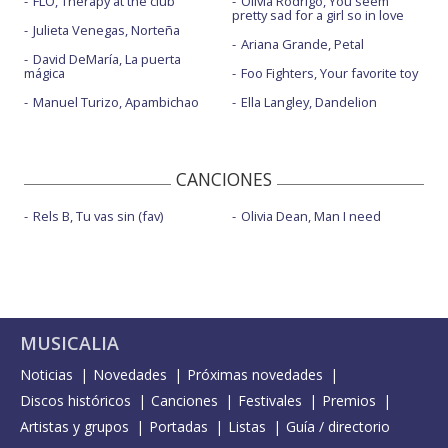
FLO, Therapy at the club
Olivia Rodrigo, You seem
pretty sad for a girl so in love
Julieta Venegas, Norteña
Ariana Grande, Petal
David DeMaría, La puerta
mágica
Foo Fighters, Your favorite toy
Manuel Turizo, Apambichao
Ella Langley, Dandelion
CANCIONES
Rels B, Tu vas sin (fav)
Olivia Dean, Man I need
MUSICALIA
Noticias
Novedades
Próximas novedades
Discos históricos
Canciones
Festivales
Premios
Artistas y grupos
Portadas
Listas
Guía / directorio