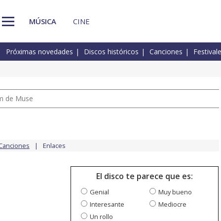
MÚSICA
CINE
Próximas novedades
Discos históricos
Canciones
Festival
um de Muse
Canciones
Enlaces
El disco te parece que es:
Genial
Muy bueno
Interesante
Mediocre
Un rollo