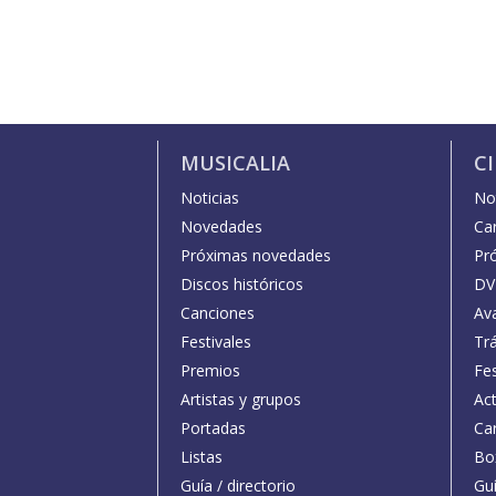
MUSICALIA
C
Noticias
Not
Novedades
Car
Próximas novedades
Pr
Discos históricos
DV
Canciones
Av
Festivales
Trá
Premios
Fe
Artistas y grupos
Act
Portadas
Car
Listas
Bo
Guía / directorio
Guí