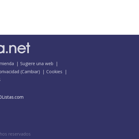
mienda
Sugiere una web
 privacidad
(
Cambiar
)
Cookies
S
0Listas.com
chos reservados