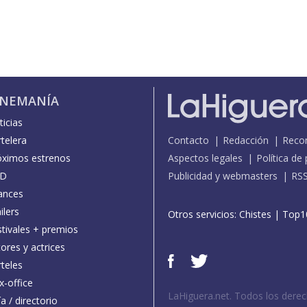
INEMANÍA
icias
telera
Contacto
Redacción
Reco
óximos estrenos
Aspectos legales
Política de
D
Publicidad y webmasters
RS
ances
ilers
Otros servicios:
Chistes
|
Top1
stivales + premios
ores y actrices
teles
x-office
LaHiguera.net. Todos los dere
a / directorio