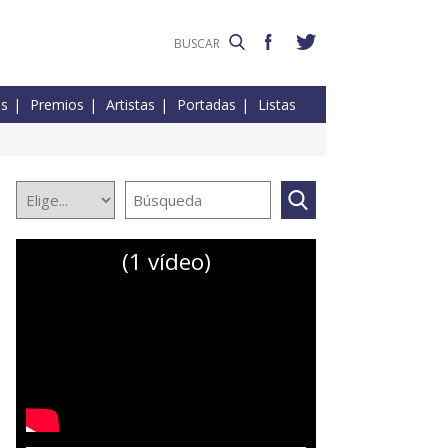
es
Premios
Artistas
Portadas
Listas
(1 vídeo)