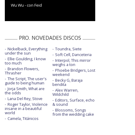
Wu Wu - con Feid
PRO. NOVEDADES DISCOS
Nickelback, Everything
Toundra, Siete
under the sun
Soft Cell, Danceteria
Ellie Goulding, I know
Interpol, This mirror
too much
weighs a ton
Brandon Flowers,
Phoebe Bridgers, Lost
Thrasher
weekend
The Script, The user's
Becky G, Baraja
guide to being human
bendita
Jorja Smith, What are
Alex Warren,
the odds
Wildchild
Lana Del Rey, Stove
Editors, Surface, echo
Roger Taylor, Violence
& sound
insane in a beautiful
Blossoms, Songs
world
from the wedding cake
Camela, Titánicos