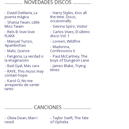
NOVEDADES DISCOS
David DeMaría, La
Harry Styles, Kiss all
puerta mágica
the time. Disco,
occasionally.
Shania Twain, Little
Miss Twain
Sienna Spiro, Visitor
Rels B: love love
Carlos Vives, El último
FLAKK
disco Vol. 1
Manuel Turizo,
Loreen, Wildfire
Apambichao
Madonna,
Malú, Quince
Confessions II
Fangoria, La verdad o
Paul McCartney, The
la imaginación
boys of Dungeon Lane
Bad Gyal, Más cara
James Blake, Trying
times
RAYE, This music may
contain hope.
Karol G, No me
arrepiento de sentir
tanto
CANCIONES
Olivia Dean, Man I
Taylor Swift, The fate
need
of Ophelia