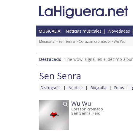
MUSICALIA:
Noticias musicales
Novedades
Musicalia
>
Sen Senra
>
Corazón cromado
> Wu Wu
Destacado:
'The wow! signal' es el décimo álb
Sen Senra
Discografía
Noticias
Biografía
Fotos
Wu Wu
Corazón cromado
Sen Senra
,
Feid