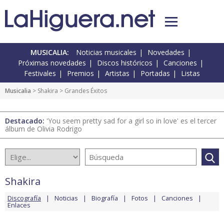
MUSICALIA:
Noticias musicales
Novedades
Próximas novedades
Discos históricos
Canciones
Festivales
Premios
Artistas
Portadas
Listas
Musicalia
>
Shakira
> Grandes Éxitos
Destacado:
'You seem pretty sad for a girl so in love' es el tercer
álbum de Olivia Rodrigo
Shakira
Discografía
Noticias
Biografía
Fotos
Canciones
Enlaces