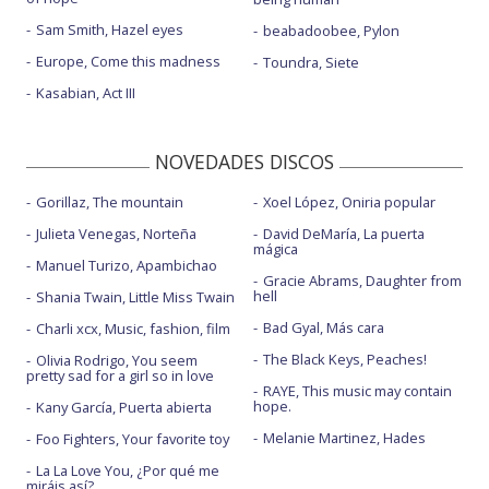
Sam Smith, Hazel eyes
beabadoobee, Pylon
Europe, Come this madness
Toundra, Siete
Kasabian, Act III
NOVEDADES DISCOS
Gorillaz, The mountain
Xoel López, Oniria popular
Julieta Venegas, Norteña
David DeMaría, La puerta
mágica
Manuel Turizo, Apambichao
Gracie Abrams, Daughter from
hell
Shania Twain, Little Miss Twain
Bad Gyal, Más cara
Charli xcx, Music, fashion, film
The Black Keys, Peaches!
Olivia Rodrigo, You seem
pretty sad for a girl so in love
RAYE, This music may contain
hope.
Kany García, Puerta abierta
Melanie Martinez, Hades
Foo Fighters, Your favorite toy
La La Love You, ¿Por qué me
miráis así?