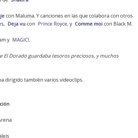
je
con Maluma. Y canciones en las que colabora con otros
es
,
Deja vu
con
Prince Royce
, y
Comme moi
con Black M.
Jam y
MAGIC!
.
de El Dorado guardaba tesoros preciosos, y muchos
ha dirigido también varios videoclips.
ción
Arena
leis