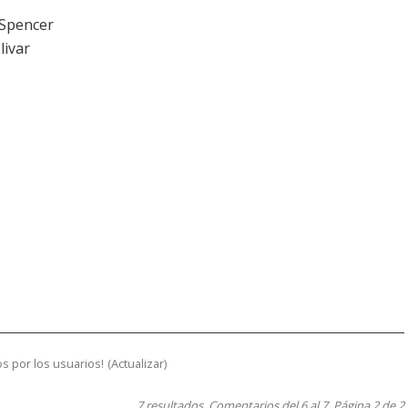
 Spencer
livar
s por los usuarios!
(
Actualizar
)
7 resultados. Comentarios del 6 al 7. Página 2 de 2