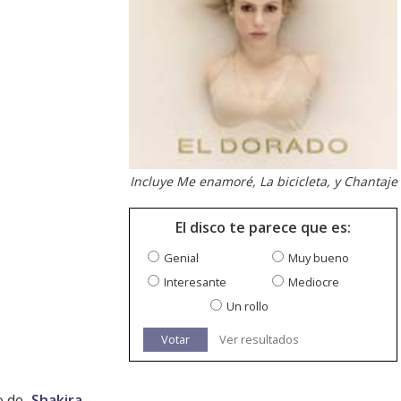
Incluye Me enamoré, La bicicleta, y Chantaje
El disco te parece que es:
Genial
Muy bueno
Interesante
Mediocre
Un rollo
Votar
Ver resultados
o de
Shakira
.