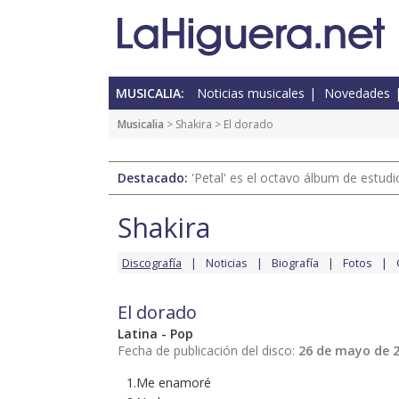
MUSICALIA:
Noticias musicales
Novedades
Musicalia
>
Shakira
> El dorado
Destacado:
'Petal' es el octavo álbum de estud
Shakira
Discografía
Noticias
Biografía
Fotos
El dorado
Latina - Pop
Fecha de publicación del disco:
26 de mayo de 
1.Me enamoré