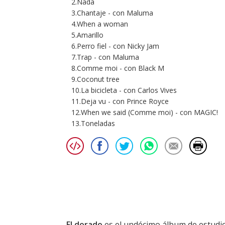
2.Nada
3.Chantaje - con Maluma
4.When a woman
5.Amarillo
6.Perro fiel - con Nicky Jam
7.Trap - con Maluma
8.Comme moi - con Black M
9.Coconut tree
10.La bicicleta - con Carlos Vives
11.Deja vu - con Prince Royce
12.When we said (Comme moi) - con MAGIC!
13.Toneladas
El dorado
es el undécimo álbum de estudi