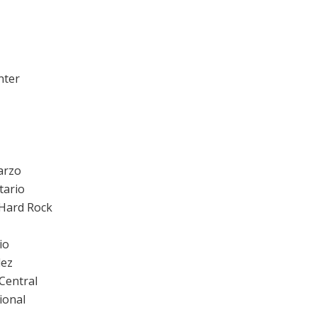
nter
arzo
tario
 Hard Rock
io
lez
 Central
cional