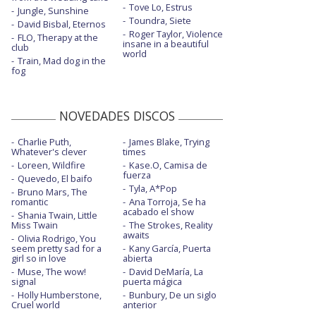
Tove Lo, Estrus
Jungle, Sunshine
Toundra, Siete
David Bisbal, Eternos
Roger Taylor, Violence
FLO, Therapy at the
insane in a beautiful
club
world
Train, Mad dog in the
fog
NOVEDADES DISCOS
Charlie Puth,
James Blake, Trying
Whatever's clever
times
Loreen, Wildfire
Kase.O, Camisa de
fuerza
Quevedo, El baifo
Tyla, A*Pop
Bruno Mars, The
romantic
Ana Torroja, Se ha
acabado el show
Shania Twain, Little
Miss Twain
The Strokes, Reality
awaits
Olivia Rodrigo, You
seem pretty sad for a
Kany García, Puerta
girl so in love
abierta
Muse, The wow!
David DeMaría, La
signal
puerta mágica
Holly Humberstone,
Bunbury, De un siglo
Cruel world
anterior