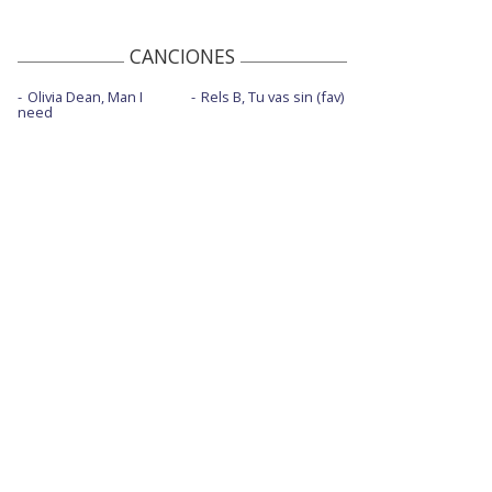
CANCIONES
Olivia Dean, Man I
Rels B, Tu vas sin (fav)
need