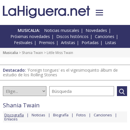
MUSICALIA:
Noticias musicales
Novedades
Próximas novedades
Discos históricos
Canciones
Festivales
Premios
Artistas
Portadas
Listas
Musicalia
>
Shania Twain
> Little Miss Twain
Destacado:
'Foreign tongues' es el vigesimoquinto álbum de
estudio de los Rolling Stones
Shania Twain
Discografía
Noticias
Biografía
Fotos
Canciones
Enlaces