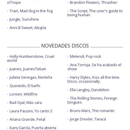
of hope
Brandon Flowers, Thrasher
Train, Mad dog in the fog
The Script, The user's guide to
being human
Jungle, Sunshine
Anni B Sweet, Alegría
NOVEDADES DISCOS
Holly Humberstone, Cruel
Melendi, Pop rock
world
Ana Torroja, Se ha acabado el
Juanes, JuanesTeban
show
Julieta Venegas, Norteña
Harry Styles, Kiss all the time.
Disco, occasionally.
Quevedo, El baifo
Ella Langley, Dandelion
Loreen, Wildfire
The Rolling Stones, Foreign
tongues
Bad Gyal, Más cara
Bruno Mars, The romantic
Laura Pausini, Yo canto 2
Jorge Drexler, Taracá
Ariana Grande, Petal
Kany García, Puerta abierta