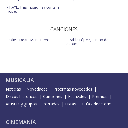
RAYE, This music may contain
hope.
CANCIONES
Olivia Dean, Man I need
Pablo López, El niño del
espacio
MUSICALIA
Noticias
Novedades
Próximas novedades
Discos históricos
Canciones
Festivales
Premios
Artistas y grupos
Portadas
Listas
Guía / directorio
CINEMANÍA