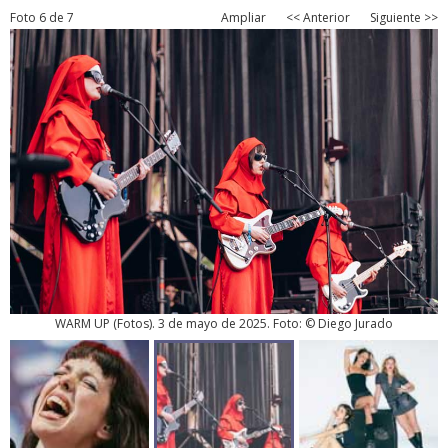
Foto 6 de 7
Ampliar
<< Anterior
Siguiente >>
WARM UP
(
Fotos
). 3 de mayo de 2025. Foto: © Diego Jurado