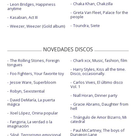
Chaka Khan, Chakzilla
Leon Bridges, Happiness
anytime
Greta Van Fleet, Palace for the
people
Kasabian, Act III
Toundra, Siete
Weezer, Weezer (Gold album)
NOVEDADES DISCOS
The Rolling Stones, Foreign
Charli xcx, Music, fashion, film
tongues
Harry Styles, Kiss all the time.
Foo Fighters, Your favorite toy
Disco, occasionally.
Jessie Ware, Superbloom
Carlos Vives, El último disco
Vol. 1
Robyn, Sexistential
Niall Horan, Dinner party
David DeMaría, La puerta
mágica
Gracie Abrams, Daughter from
hell
Xoel López, Oniria popular
Triángulo de Amor Bizarro, Mi
catedral
Fangoria, La verdad o la
imaginación
Paul McCartney, The boys of
Dungeon Lane
Siloé, Terrorismo emocional