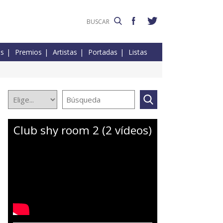
es
Premios
Artistas
Portadas
Listas
Club shy room 2 (2 vídeos)