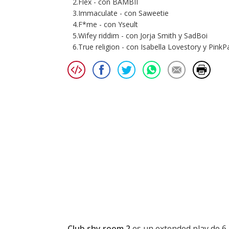
2.Flex - con BAMBII
3.Immaculate - con Saweetie
4.F*me - con Yseult
5.Wifey riddim - con Jorja Smith y SadBoi
6.True religion - con Isabella Lovestory y Pink
Club shy room 2
es un extended play de 6