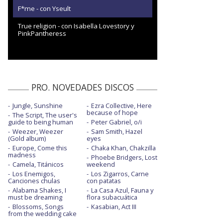
F*me - con Yseult
True religion - con Isabella Lovestory y
PinkPantheress
PRO. NOVEDADES DISCOS
Jungle, Sunshine
Ezra Collective, Here
because of hope
The Script, The user's
guide to being human
Peter Gabriel, o/i
Weezer, Weezer
Sam Smith, Hazel
(Gold album)
eyes
Europe, Come this
Chaka Khan, Chakzilla
madness
Phoebe Bridgers, Lost
Camela, Titánicos
weekend
Los Enemigos,
Los Zigarros, Carne
Canciones chulas
con patatas
Alabama Shakes, I
La Casa Azul, Fauna y
must be dreaming
flora subacuática
Blossoms, Songs
Kasabian, Act III
from the wedding cake