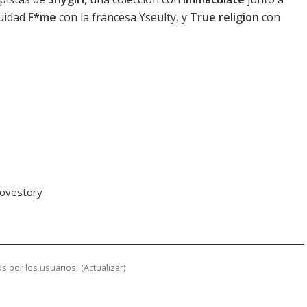
nuidad
F*me
con la francesa Yseulty, y
True religion
con
 Lovestory
s por los usuarios!
(
Actualizar
)