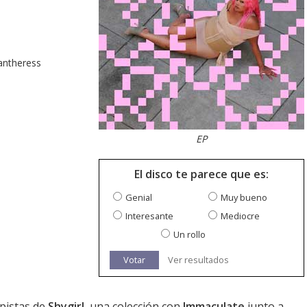
Pantheress
EP
El disco te parece que es:
Genial
Muy bueno
Interesante
Mediocre
Un rollo
Votar
Ver resultados
 pistas de
Shygirl
, una colección con
Immaculate
junto a