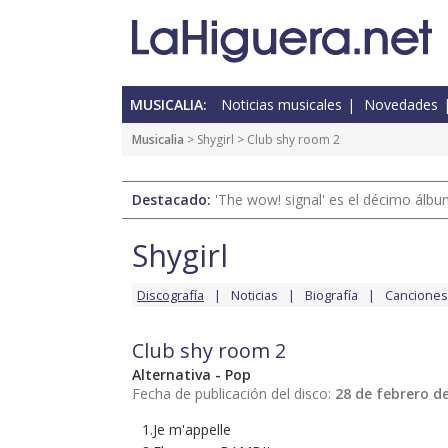
MUSICALIA:
Noticias musicales
Novedades
Musicalia
>
Shygirl
> Club shy room 2
Destacado:
'The wow! signal' es el décimo álb
Shygirl
Discografía
Noticias
Biografía
Canciones
Club shy room 2
Alternativa - Pop
Fecha de publicación del disco:
28 de febrero d
1.Je m'appelle