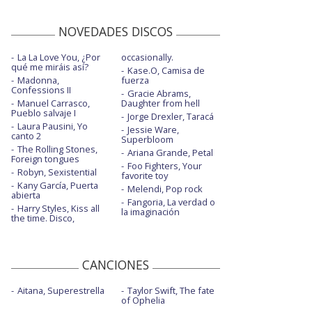
NOVEDADES DISCOS
La La Love You, ¿Por
occasionally.
qué me miráis así?
Kase.O, Camisa de
Madonna,
fuerza
Confessions II
Gracie Abrams,
Manuel Carrasco,
Daughter from hell
Pueblo salvaje I
Jorge Drexler, Taracá
Laura Pausini, Yo
Jessie Ware,
canto 2
Superbloom
The Rolling Stones,
Ariana Grande, Petal
Foreign tongues
Foo Fighters, Your
Robyn, Sexistential
favorite toy
Kany García, Puerta
Melendi, Pop rock
abierta
Fangoria, La verdad o
Harry Styles, Kiss all
la imaginación
the time. Disco,
CANCIONES
Aitana, Superestrella
Taylor Swift, The fate
of Ophelia