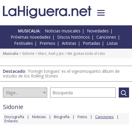
MUSICALIA:
Noticias musicales
Novedades
Próximas novedades
Discos históricos
Canciones
Festivales
Premios
Artistas
Portadas
Listas
Musicalia
>
Sidonie
>
Marc, Axel y Jes
> Me gustas todo el rato
Destacado:
'Foreign tongues' es el vigesimoquinto álbum de
estudio de los Rolling Stones
Sidonie
Discografía
Noticias
Biografía
Fotos
Canciones
Enlaces