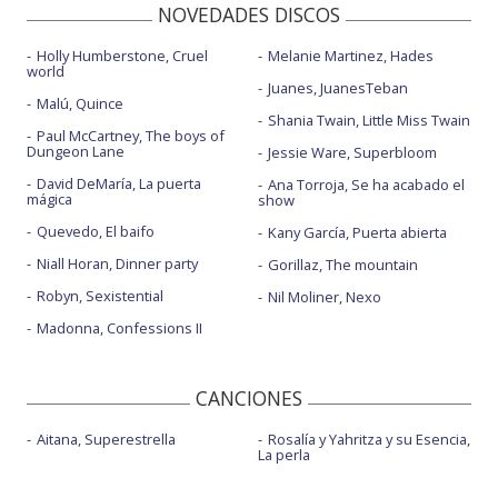
NOVEDADES DISCOS
Holly Humberstone, Cruel
Melanie Martinez, Hades
world
Juanes, JuanesTeban
Malú, Quince
Shania Twain, Little Miss Twain
Paul McCartney, The boys of
Dungeon Lane
Jessie Ware, Superbloom
David DeMaría, La puerta
Ana Torroja, Se ha acabado el
mágica
show
Quevedo, El baifo
Kany García, Puerta abierta
Niall Horan, Dinner party
Gorillaz, The mountain
Robyn, Sexistential
Nil Moliner, Nexo
Madonna, Confessions II
CANCIONES
Aitana, Superestrella
Rosalía y Yahritza y su Esencia,
La perla