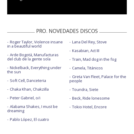
PRO. NOVEDADES DISCOS
Roger Taylor, Violence insane
Lana Del Rey, Stove
in a beautiful world
Kasabian, Act III
Arde Bogotá, Manufacturas
del club de la gente sola
Train, Mad dog in the fog
Nickelback, Everything under
Camela, Titánicos
the sun
Greta Van Fleet, Palace for the
Soft Cell, Danceteria
people
Chaka Khan, Chakzilla
Toundra, Siete
Peter Gabriel, o/i
Beck, Ride lonesome
Alabama Shakes, I must be
Tokio Hotel, Encore
dreaming
Pablo López, El cuatro