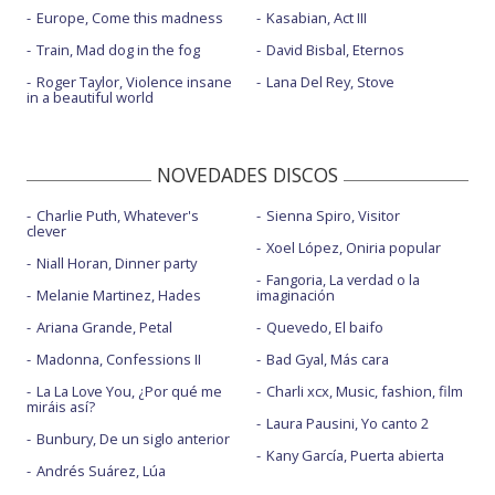
Europe, Come this madness
Kasabian, Act III
Train, Mad dog in the fog
David Bisbal, Eternos
Roger Taylor, Violence insane
Lana Del Rey, Stove
in a beautiful world
NOVEDADES DISCOS
Charlie Puth, Whatever's
Sienna Spiro, Visitor
clever
Xoel López, Oniria popular
Niall Horan, Dinner party
Fangoria, La verdad o la
Melanie Martinez, Hades
imaginación
Ariana Grande, Petal
Quevedo, El baifo
Madonna, Confessions II
Bad Gyal, Más cara
La La Love You, ¿Por qué me
Charli xcx, Music, fashion, film
miráis así?
Laura Pausini, Yo canto 2
Bunbury, De un siglo anterior
Kany García, Puerta abierta
Andrés Suárez, Lúa