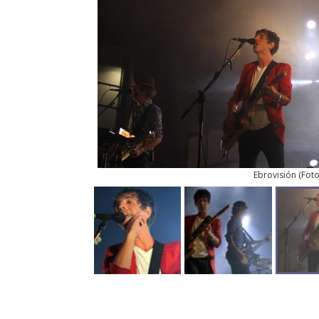
Ebrovisión
(
Fot