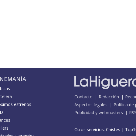
INEMANÍA
icias
telera
Contacto
Redacción
Reco
óximos estrenos
Aspectos legales
Política de
D
Publicidad y webmasters
RS
ances
ilers
Otros servicios:
Chistes
|
Top1
stivales + premios