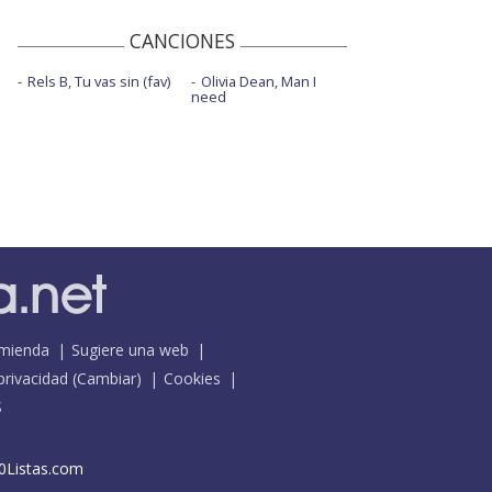
CANCIONES
Rels B, Tu vas sin (fav)
Olivia Dean, Man I
need
mienda
Sugiere una web
 privacidad
(
Cambiar
)
Cookies
S
0Listas.com