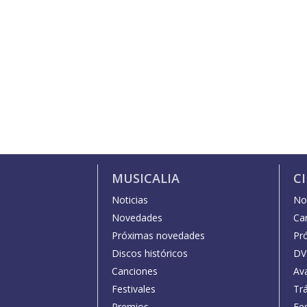
MUSICALIA
C
Noticias
Not
Novedades
Car
Próximas novedades
Pr
Discos históricos
DV
Canciones
Av
Festivales
Trá
Premios
Fe