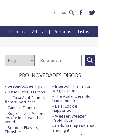
es
Premios
Artistas
Portadas
Listas
PRO. NOVEDADES DISCOS
beabadoobee, Pylon
Interpol, This mirror
weighs a ton
David Bisbal, Eternos
The Avalanches, No
La Casa Azul, Fauna y
bad memories
flora subacuática
Eels, Cookie
Camela, Titánicos
happened
Roger Taylor, Violence
Weezer, Weezer
insane in a beautiful
(Gold album)
world
Carly Rae Jepsen, Day
Brandon Flowers,
and night
Thrasher