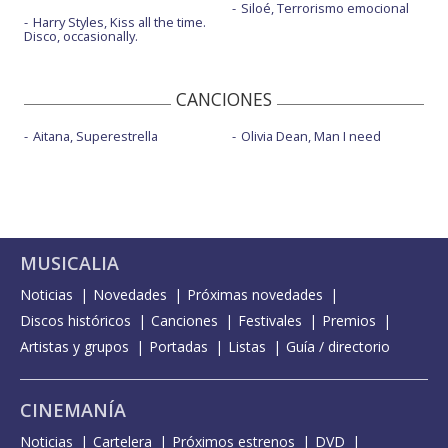
Siloé, Terrorismo emocional
Harry Styles, Kiss all the time.
Disco, occasionally.
CANCIONES
Aitana, Superestrella
Olivia Dean, Man I need
MUSICALIA
Noticias
Novedades
Próximas novedades
Discos históricos
Canciones
Festivales
Premios
Artistas y grupos
Portadas
Listas
Guía / directorio
CINEMANÍA
Noticias
Cartelera
Próximos estrenos
DVD