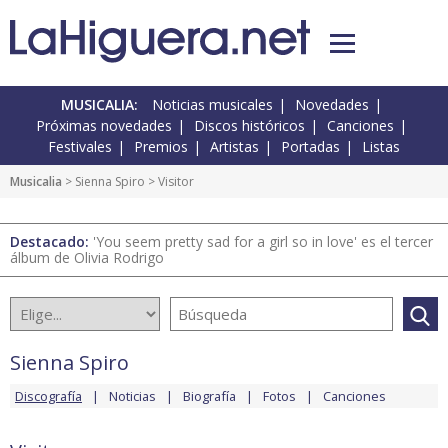
MUSICALIA:
Noticias musicales
Novedades
Próximas novedades
Discos históricos
Canciones
Festivales
Premios
Artistas
Portadas
Listas
Musicalia
>
Sienna Spiro
> Visitor
Destacado:
'You seem pretty sad for a girl so in love' es el tercer
álbum de Olivia Rodrigo
Sienna Spiro
Discografía
Noticias
Biografía
Fotos
Canciones