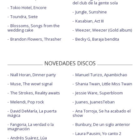
del club de la gente sola
Tokio Hotel, Encore
Jungle, Sunshine
Toundra, Siete
Kasabian, Act III
Blossoms, Songs from the
wedding cake
Weezer, Weezer (Gold album)
Brandon Flowers, Thrasher
Becky G, Baraja bendita
NOVEDADES DISCOS
Niall Horan, Dinner party
Manuel Turizo, Apambichao
Muse, The wow! signal
Shania Twain, Little Miss Twain
The Strokes, Reality awaits
Jessie Ware, Superbloom
Melendi, Pop rock
Juanes, JuanesTeban
David DeMaría, La puerta
Ana Torroja, Se ha acabado el
mágica
show
Fangoria, La verdad o la
Bunbury, De un siglo anterior
imaginación
Laura Pausini, Yo canto 2
Andrés Suárez, Lúa