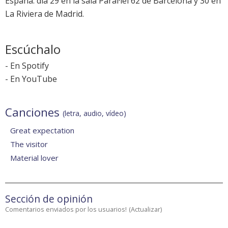
España: día 29 en la sala Paral·lel 62 de Barcelona y 30 en
La Riviera de Madrid.
Escúchalo
-
En Spotify
-
En YouTube
Canciones
(letra, audio, vídeo)
Great expectation
The visitor
Material lover
Sección de opinión
Comentarios enviados por los usuarios!
(
Actualizar
)