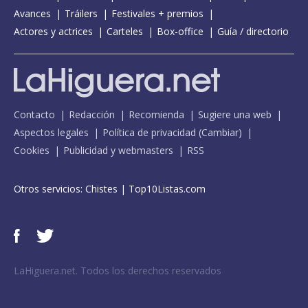
Avances
Tráilers
Festivales + premios
Actores y actrices
Carteles
Box-office
Guía / directorio
Contacto
Redacción
Recomienda
Sugiere una web
Aspectos legales
Política de privacidad
(
Cambiar
)
Cookies
Publicidad y webmasters
RSS
Otros servicios:
Chistes
|
Top10Listas.com
LaHiguera.net. Todos los derechos reservados