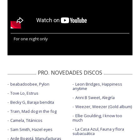
For one night only
PRO. NOVEDADES DISCOS
beabadoobee, Pylon
Leon Bridges, Happiness
anytime
Tove Lo, Estrus
Anni B Sweet, Alegría
Becky G, Baraja bendita
Weezer, Weezer (Gold album)
Train, Mad dog in the fog
Ellie Goulding, I know too
much
Camela, Titánicos
La Casa Azul, Fauna y flora
Sam Smith, Hazel eyes
subacuática
Arde Bogotá, Manufacturas