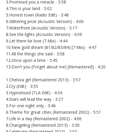
3.Promised you a miracle - 3:58
4.This is your land - 5:02
5.Honest town (Radio Edit) - 3:48
6.Glittering prize (Acoustic Version) - 4:06
7.Waterfront (Acoustic Version) - 5:17
8.See the lights (Acoustic Version) - 4:59
9.Let there be love (7 Mix) - 4:44
10.New gold dream (81/82/83/84) [7 Mix] - 4:47
11.All the things she said - 3:58
12.Once upon a time - 5:45
13.Don't you (Forget about me) [Remastered] - 4:20
1.Chelsea girl (Remastered 2013) - 3:57
2.Cry (Edit) - 3:55
3.Hypnotised (TLA Edit) - 4:34
4.Stars will lead the way - 3:27
5.For one night only - 3:46
6.Theme for great cities (Remastered 2002) - 5:51
7.Life in a day (Remastered 2002) - 4:06
8.Changeling (Remastered 2013) - 3:30
9.Celebrate (Remastered 2013) - 2:53