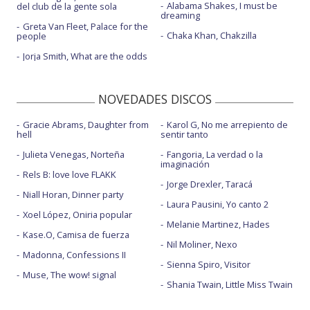
Alabama Shakes, I must be
del club de la gente sola
dreaming
Greta Van Fleet, Palace for the
Chaka Khan, Chakzilla
people
Jorja Smith, What are the odds
NOVEDADES DISCOS
Gracie Abrams, Daughter from
Karol G, No me arrepiento de
hell
sentir tanto
Julieta Venegas, Norteña
Fangoria, La verdad o la
imaginación
Rels B: love love FLAKK
Jorge Drexler, Taracá
Niall Horan, Dinner party
Laura Pausini, Yo canto 2
Xoel López, Oniria popular
Melanie Martinez, Hades
Kase.O, Camisa de fuerza
Nil Moliner, Nexo
Madonna, Confessions II
Sienna Spiro, Visitor
Muse, The wow! signal
Shania Twain, Little Miss Twain