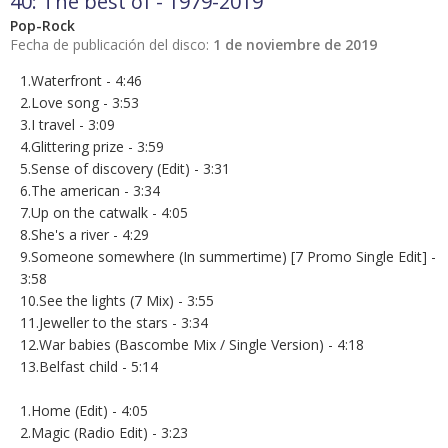
40: The best of - 1979-2019
Pop-Rock
Fecha de publicación del disco:
1 de noviembre de 2019
1.Waterfront - 4:46
2.Love song - 3:53
3.I travel - 3:09
4.Glittering prize - 3:59
5.Sense of discovery (Edit) - 3:31
6.The american - 3:34
7.Up on the catwalk - 4:05
8.She's a river - 4:29
9.Someone somewhere (In summertime) [7 Promo Single Edit] -
3:58
10.See the lights (7 Mix) - 3:55
11.Jeweller to the stars - 3:34
12.War babies (Bascombe Mix / Single Version) - 4:18
13.Belfast child - 5:14
1.Home (Edit) - 4:05
2.Magic (Radio Edit) - 3:23