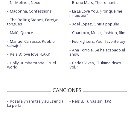
Nil Moliner, Nexo
Bruno Mars, The romantic
Madonna, Confessions II
La La Love You, ¿Por qué me
miráis así?
The Rolling Stones, Foreign
tongues
Xoel López, Oniria popular
Malú, Quince
Charli xcx, Music, fashion, film
Manuel Carrasco, Pueblo
Foo Fighters, Your favorite toy
salvaje I
Ana Torroja, Se ha acabado el
Rels B: love love FLAKK
show
Holly Humberstone, Cruel
Carlos Vives, El último disco
world
Vol. 1
CANCIONES
Rosalía y Yahritza y su Esencia,
Rels B, Tu vas sin (fav)
La perla