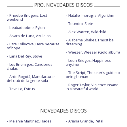
PRO. NOVEDADES DISCOS
Phoebe Bridgers, Lost
Natalie Imbruglia, Algorithm
weekend
Toundra, Siete
beabadoobee, Pylon
Alex Warren, Wildchild
Álvaro de Luna, Azulejos
Alabama Shakes, I must be
Ezra Collective, Here because
dreaming
of hope
Weezer, Weezer (Gold album)
Lana Del Rey, Stove
Leon Bridges, Happiness
Los Enemigos, Canciones
anytime
chulas
The Script, The user's guide to
Arde Bogotá, Manufacturas
being human
del club de la gente sola
Roger Taylor, Violence insane
Tove Lo, Estrus
in a beautiful world
NOVEDADES DISCOS
Melanie Martinez, Hades
Ariana Grande, Petal