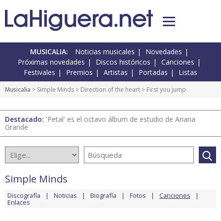
MUSICALIA:
Noticias musicales
Novedades
Próximas novedades
Discos históricos
Canciones
Festivales
Premios
Artistas
Portadas
Listas
Musicalia
>
Simple Minds
>
Direction of the heart
> First you jump
Destacado:
'Petal' es el octavo álbum de estudio de Ariana
Grande
Simple Minds
Discografía
Noticias
Biografía
Fotos
Canciones
Enlaces