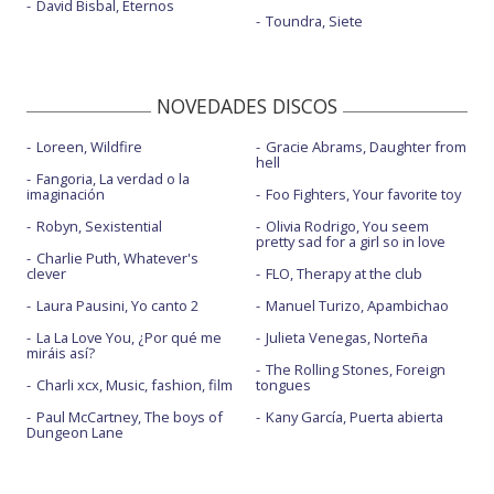
David Bisbal, Eternos
Toundra, Siete
NOVEDADES DISCOS
Loreen, Wildfire
Gracie Abrams, Daughter from
hell
Fangoria, La verdad o la
imaginación
Foo Fighters, Your favorite toy
Robyn, Sexistential
Olivia Rodrigo, You seem
pretty sad for a girl so in love
Charlie Puth, Whatever's
clever
FLO, Therapy at the club
Laura Pausini, Yo canto 2
Manuel Turizo, Apambichao
La La Love You, ¿Por qué me
Julieta Venegas, Norteña
miráis así?
The Rolling Stones, Foreign
Charli xcx, Music, fashion, film
tongues
Paul McCartney, The boys of
Kany García, Puerta abierta
Dungeon Lane