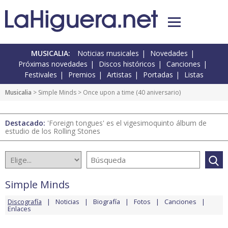
MUSICALIA:
Noticias musicales
Novedades
Próximas novedades
Discos históricos
Canciones
Festivales
Premios
Artistas
Portadas
Listas
Musicalia
>
Simple Minds
> Once upon a time (40 aniversario)
Destacado:
'Foreign tongues' es el vigesimoquinto álbum de
estudio de los Rolling Stones
Simple Minds
Discografía
Noticias
Biografía
Fotos
Canciones
Enlaces