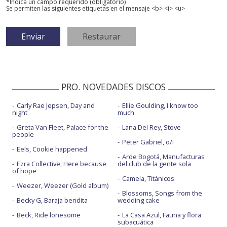
*Indica un campo requerido (obligatorio)
Se permiten las siguientes etiquetas en el mensaje <b> <i> <u>
PRO. NOVEDADES DISCOS
Carly Rae Jepsen, Day and
Ellie Goulding, I know too
night
much
Greta Van Fleet, Palace for the
Lana Del Rey, Stove
people
Peter Gabriel, o/i
Eels, Cookie happened
Arde Bogotá, Manufacturas
Ezra Collective, Here because
del club de la gente sola
of hope
Camela, Titánicos
Weezer, Weezer (Gold album)
Blossoms, Songs from the
Becky G, Baraja bendita
wedding cake
Beck, Ride lonesome
La Casa Azul, Fauna y flora
subacuática