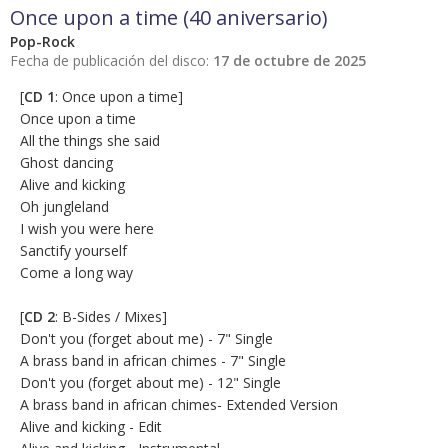
Once upon a time (40 aniversario)
Pop-Rock
Fecha de publicación del disco:
17 de octubre de 2025
[
CD 1
: Once upon a time]
Once upon a time
All the things she said
Ghost dancing
Alive and kicking
Oh jungleland
I wish you were here
Sanctify yourself
Come a long way
[
CD 2
: B-Sides / Mixes]
Don't you (forget about me) - 7" Single
A brass band in african chimes - 7" Single
Don't you (forget about me) - 12" Single
A brass band in african chimes- Extended Version
Alive and kicking - Edit