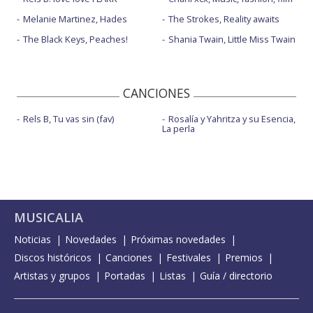
Melanie Martinez, Hades
The Strokes, Reality awaits
The Black Keys, Peaches!
Shania Twain, Little Miss Twain
CANCIONES
Rels B, Tu vas sin (fav)
Rosalía y Yahritza y su Esencia,
La perla
MUSICALIA
Noticias
Novedades
Próximas novedades
Discos históricos
Canciones
Festivales
Premios
Artistas y grupos
Portadas
Listas
Guía / directorio