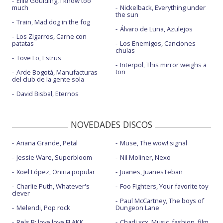
Ellie Goulding, I know too
much
Nickelback, Everything under
the sun
Train, Mad dog in the fog
Álvaro de Luna, Azulejos
Los Zigarros, Carne con
patatas
Los Enemigos, Canciones
chulas
Tove Lo, Estrus
Interpol, This mirror weighs a
ton
Arde Bogotá, Manufacturas
del club de la gente sola
David Bisbal, Eternos
NOVEDADES DISCOS
Ariana Grande, Petal
Muse, The wow! signal
Jessie Ware, Superbloom
Nil Moliner, Nexo
Xoel López, Oniria popular
Juanes, JuanesTeban
Charlie Puth, Whatever's
Foo Fighters, Your favorite toy
clever
Paul McCartney, The boys of
Melendi, Pop rock
Dungeon Lane
Rels B: love love FLAKK
Charli xcx, Music, fashion, film