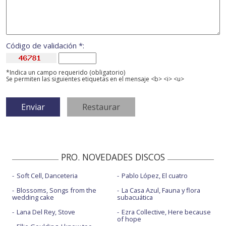
Código de validación *:
*Indica un campo requerido (obligatorio)
Se permiten las siguientes etiquetas en el mensaje <b> <i> <u>
PRO. NOVEDADES DISCOS
Soft Cell, Danceteria
Pablo López, El cuatro
Blossoms, Songs from the
La Casa Azul, Fauna y flora
wedding cake
subacuática
Lana Del Rey, Stove
Ezra Collective, Here because
of hope