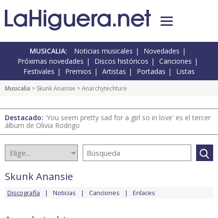
MUSICALIA:
Noticias musicales
Novedades
Próximas novedades
Discos históricos
Canciones
Festivales
Premios
Artistas
Portadas
Listas
Musicalia
>
Skunk Anansie
> Anarchytechture
Destacado:
'You seem pretty sad for a girl so in love' es el tercer
álbum de Olivia Rodrigo
Skunk Anansie
Discografía
Noticias
Canciones
Enlaces