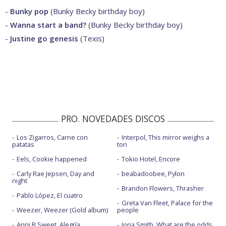
-
Bunky pop
(
Bunky Becky birthday boy
)
-
Wanna start a band?
(
Bunky Becky birthday boy
)
-
Justine go genesis
(
Texis
)
PRO. NOVEDADES DISCOS
Los Zigarros, Carne con
Interpol, This mirror weighs a
patatas
ton
Eels, Cookie happened
Tokio Hotel, Encore
Carly Rae Jepsen, Day and
beabadoobee, Pylon
night
Brandon Flowers, Thrasher
Pablo López, El cuatro
Greta Van Fleet, Palace for the
Weezer, Weezer (Gold album)
people
Anni B Sweet, Alegría
Jorja Smith, What are the odds