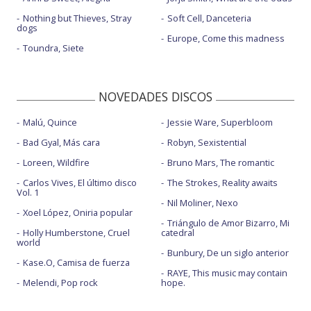
Nothing but Thieves, Stray
Soft Cell, Danceteria
dogs
Europe, Come this madness
Toundra, Siete
NOVEDADES DISCOS
Malú, Quince
Jessie Ware, Superbloom
Bad Gyal, Más cara
Robyn, Sexistential
Loreen, Wildfire
Bruno Mars, The romantic
Carlos Vives, El último disco
The Strokes, Reality awaits
Vol. 1
Nil Moliner, Nexo
Xoel López, Oniria popular
Triángulo de Amor Bizarro, Mi
Holly Humberstone, Cruel
catedral
world
Bunbury, De un siglo anterior
Kase.O, Camisa de fuerza
RAYE, This music may contain
Melendi, Pop rock
hope.