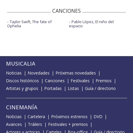
CANCIONES
Taylor Swift, The fate of
Pablo López, El niño del
Ophelia
espacio
MUSICALIA
Noticias
Novedades
Próximas novedades
Discos históricos
Canciones
Festivales
Premios
Artistas y grupos
Portadas
Listas
Guía / directorio
CINEMANÍA
Noticias
Cartelera
Próximos estrenos
DVD
Avances
Tráilers
Festivales + premios
Actores y actrices
Carteles
Box-office
Guía / directorio