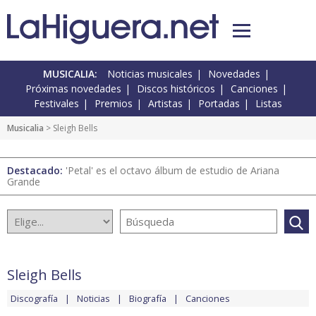
MUSICALIA:
Noticias musicales
Novedades
Próximas novedades
Discos históricos
Canciones
Festivales
Premios
Artistas
Portadas
Listas
Musicalia
> Sleigh Bells
Destacado:
'Petal' es el octavo álbum de estudio de Ariana
Grande
Sleigh Bells
Discografía
Noticias
Biografía
Canciones