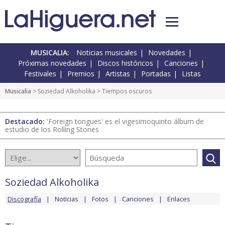
MUSICALIA:
Noticias musicales
Novedades
Próximas novedades
Discos históricos
Canciones
Festivales
Premios
Artistas
Portadas
Listas
Musicalia
>
Soziedad Alkoholika
> Tiempos oscuros
Destacado:
'Foreign tongues' es el vigesimoquinto álbum de
estudio de los Rolling Stones
Soziedad Alkoholika
Discografía
Noticias
Fotos
Canciones
Enlaces