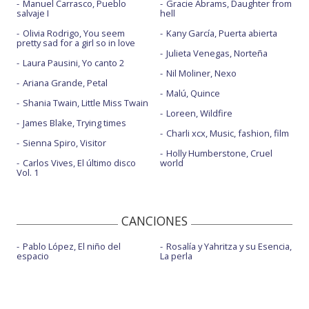
Manuel Carrasco, Pueblo
Gracie Abrams, Daughter from
salvaje I
hell
Olivia Rodrigo, You seem
Kany García, Puerta abierta
pretty sad for a girl so in love
Julieta Venegas, Norteña
Laura Pausini, Yo canto 2
Nil Moliner, Nexo
Ariana Grande, Petal
Malú, Quince
Shania Twain, Little Miss Twain
Loreen, Wildfire
James Blake, Trying times
Charli xcx, Music, fashion, film
Sienna Spiro, Visitor
Holly Humberstone, Cruel
Carlos Vives, El último disco
world
Vol. 1
CANCIONES
Pablo López, El niño del
Rosalía y Yahritza y su Esencia,
espacio
La perla