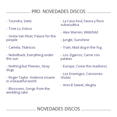
PRO. NOVEDADES DISCOS
Toundra, Siete
La Casa Azul, Fauna y flora
subacuática
Tove Lo, Estrus
Alex Warren, Wildchild
Greta Van Fleet, Palace for the
people
Jungle, Sunshine
Camela, Titánicos
Train, Mad dog in the fog
Nickelback, Everything under
Los Zigarros, Carne con
the sun
patatas
Nothing but Thieves, Stray
Europe, Come this madness
dogs
Los Enemigos, Canciones
Roger Taylor, Violence insane
chulas
in a beautiful world
Anni B Sweet, Alegría
Blossoms, Songs from the
wedding cake
NOVEDADES DISCOS