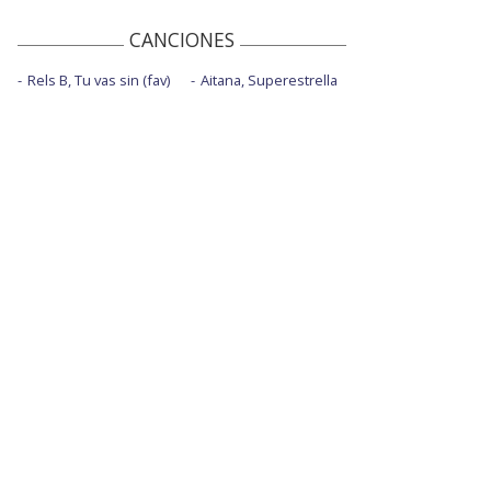
CANCIONES
Rels B, Tu vas sin (fav)
Aitana, Superestrella