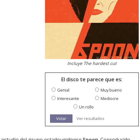
Incluye The hardest cut
El disco te parece que es:
Genial
Muy bueno
Interesante
Mediocre
Un rollo
Votar
Ver resultados
e estudio del grupo estadounidense
Spoon
. Coproducido