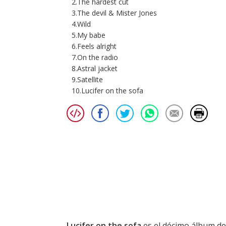
2.The hardest cut
3.The devil & Mister Jones
4.Wild
5.My babe
6.Feels alright
7.On the radio
8.Astral jacket
9.Satellite
10.Lucifer on the sofa
Lucifer on the sofa
es el décimo álbum d