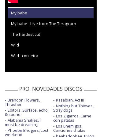
My babe
My babe - Live from The Teragram
The hardest cut
Wild
Wild - con letra
PRO. NOVEDADES DISCOS
Brandon Flowers,
Kasabian, Act III
Thrasher
Nothing but Thieves,
Editors, Surface, echo
Stray dogs
& sound
Los Zigarros, Carne
Alabama Shakes, I
con patatas
must be dreaming
Los Enemigos,
Phoebe Bridgers, Lost
Canciones chulas
weekend
beabadoobee, Pylon