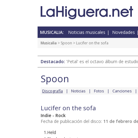
MUSICALIA:
Noticias musicales
Novedades
Musicalia
>
Spoon
> Lucifer on the sofa
Destacado:
'Petal' es el octavo álbum de estud
Spoon
Discografía
Noticias
Fotos
Canciones
Lucifer on the sofa
Indie - Rock
Fecha de publicación del disco:
11 de febrero d
1.Held