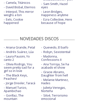
Camela, Titánicos
Sam Smith, Hazel
David Bisbal, Eternos
eyes
Interpol, This mirror
Leon Bridges,
weighs a ton
Happiness anytime
Eels, Cookie
Ezra Collective, Here
happened
because of hope
NOVEDADES DISCOS
Ariana Grande, Petal
Quevedo, El baifo
Andrés Suárez, Lúa
Robyn, Sexistential
Laura Pausini, Yo
Madonna,
canto 2
Confessions II
Olivia Rodrigo, You
Ana Torroja, Se ha
seem pretty sad for a
acabado el show
girl so in love
Gracie Abrams,
The Black Keys,
Daughter from hell
Peaches!
Melanie Martinez,
Jorge Drexler, Taracá
Hades
Manuel Turizo,
Julieta Venegas,
Apambichao
Norteña
Gorillaz, The
Siloé, Terrorismo
mountain
emocional