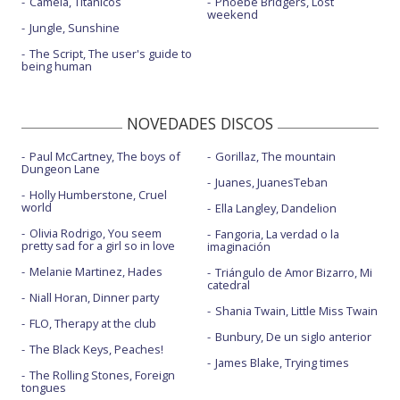
Camela, Titánicos
Phoebe Bridgers, Lost
weekend
Jungle, Sunshine
The Script, The user's guide to
being human
NOVEDADES DISCOS
Paul McCartney, The boys of
Gorillaz, The mountain
Dungeon Lane
Juanes, JuanesTeban
Holly Humberstone, Cruel
world
Ella Langley, Dandelion
Olivia Rodrigo, You seem
Fangoria, La verdad o la
pretty sad for a girl so in love
imaginación
Melanie Martinez, Hades
Triángulo de Amor Bizarro, Mi
catedral
Niall Horan, Dinner party
Shania Twain, Little Miss Twain
FLO, Therapy at the club
Bunbury, De un siglo anterior
The Black Keys, Peaches!
James Blake, Trying times
The Rolling Stones, Foreign
tongues