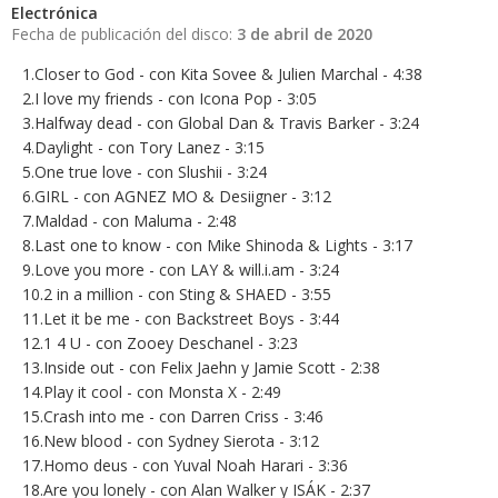
Electrónica
Fecha de publicación del disco:
3 de abril de 2020
1.Closer to God - con Kita Sovee & Julien Marchal - 4:38
2.I love my friends - con Icona Pop - 3:05
3.Halfway dead - con Global Dan & Travis Barker - 3:24
4.Daylight - con Tory Lanez - 3:15
5.One true love - con Slushii - 3:24
6.GIRL - con AGNEZ MO & Desiigner - 3:12
7.Maldad - con Maluma - 2:48
8.Last one to know - con Mike Shinoda & Lights - 3:17
9.Love you more - con LAY & will.i.am - 3:24
10.2 in a million - con Sting & SHAED - 3:55
11.Let it be me - con Backstreet Boys - 3:44
12.1 4 U - con Zooey Deschanel - 3:23
13.Inside out - con Felix Jaehn y Jamie Scott - 2:38
14.Play it cool - con Monsta X - 2:49
15.Crash into me - con Darren Criss - 3:46
16.New blood - con Sydney Sierota - 3:12
17.Homo deus - con Yuval Noah Harari - 3:36
18.Are you lonely - con Alan Walker y ISÁK - 2:37