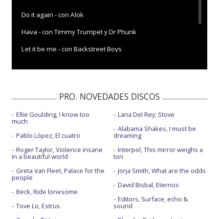
Do it again - con Alok
Hava - con Timmy Trumpet y Dr Phunk
Let it be me - con Backstreet Boys
Maldad - con Maluma
New blood - con Sydney Sierota
PRO. NOVEDADES DISCOS
Ellie Goulding, I know too
Lana Del Rey, Stove
much
Alabama Shakes, I must be
Pablo López, El cuatro
dreaming
Roger Taylor, Violence insane
Interpol, This mirror weighs a
in a beautiful world
ton
Greta Van Fleet, Palace for the
Jorja Smith, What are the odds
people
David Bisbal, Eternos
Beck, Ride lonesome
Editors, Surface, echo &
Tove Lo, Estrus
sound