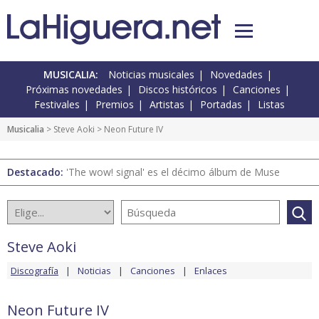
MUSICALIA:
Noticias musicales
Novedades
Próximas novedades
Discos históricos
Canciones
Festivales
Premios
Artistas
Portadas
Listas
Musicalia
>
Steve Aoki
> Neon Future IV
Destacado:
'The wow! signal' es el décimo álbum de Muse
Steve Aoki
Discografía
Noticias
Canciones
Enlaces
Neon Future IV