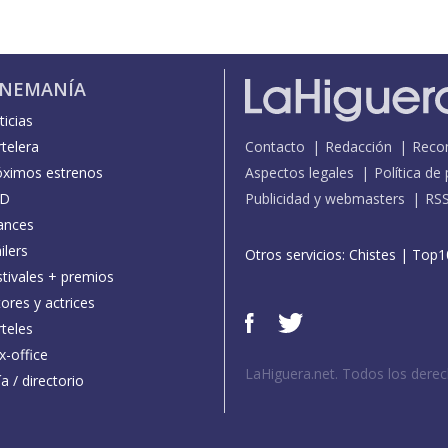
INEMANÍA
icias
telera
Contacto
Redacción
Reco
óximos estrenos
Aspectos legales
Política de
D
Publicidad y webmasters
RS
ances
ilers
Otros servicios:
Chistes
|
Top1
stivales + premios
ores y actrices
teles
x-office
LaHiguera.net. Todos los dere
a / directorio