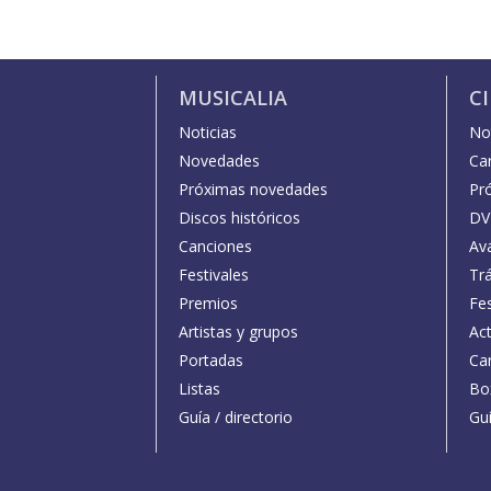
MUSICALIA
C
Noticias
Not
Novedades
Car
Próximas novedades
Pr
Discos históricos
DV
Canciones
Av
Festivales
Trá
Premios
Fe
Artistas y grupos
Act
Portadas
Car
Listas
Bo
Guía / directorio
Guí