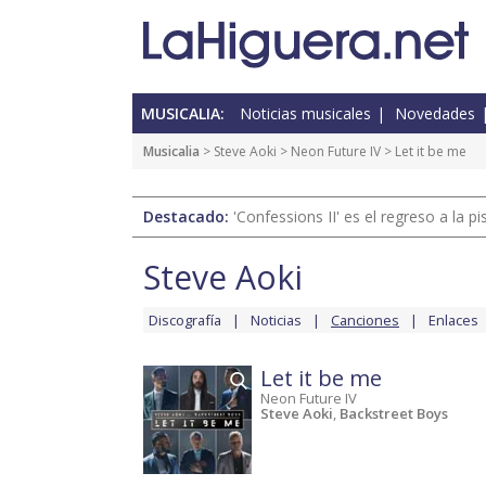
MUSICALIA:
Noticias musicales
Novedades
Musicalia
>
Steve Aoki
>
Neon Future IV
> Let it be me
Destacado:
'Confessions II' es el regreso a la 
Steve Aoki
Discografía
Noticias
Canciones
Enlaces
Let it be me
Neon Future IV
Steve Aoki
,
Backstreet Boys