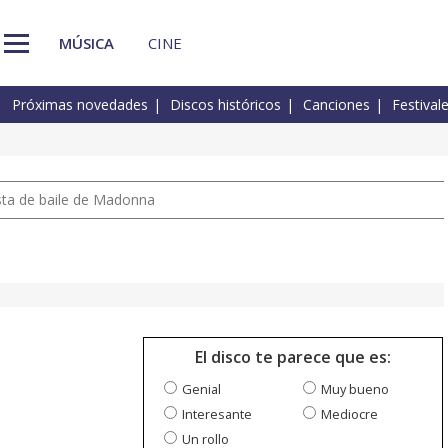
MÚSICA
CINE
Próximas novedades
Discos históricos
Canciones
Festival
pista de baile de Madonna
El disco te parece que es:
Genial
Muy bueno
Interesante
Mediocre
Un rollo