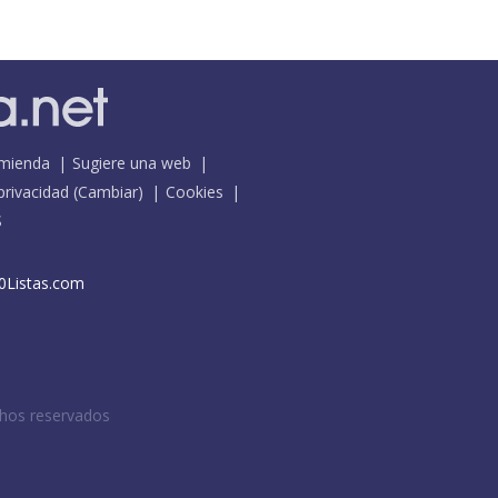
mienda
Sugiere una web
 privacidad
(
Cambiar
)
Cookies
S
0Listas.com
chos reservados