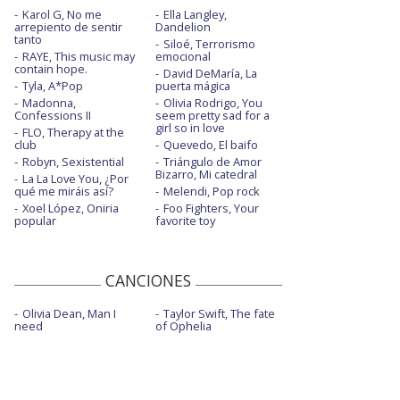
Karol G, No me
Ella Langley,
arrepiento de sentir
Dandelion
tanto
Siloé, Terrorismo
RAYE, This music may
emocional
contain hope.
David DeMaría, La
Tyla, A*Pop
puerta mágica
Madonna,
Olivia Rodrigo, You
Confessions II
seem pretty sad for a
girl so in love
FLO, Therapy at the
club
Quevedo, El baifo
Robyn, Sexistential
Triángulo de Amor
Bizarro, Mi catedral
La La Love You, ¿Por
qué me miráis así?
Melendi, Pop rock
Xoel López, Oniria
Foo Fighters, Your
popular
favorite toy
CANCIONES
Olivia Dean, Man I
Taylor Swift, The fate
need
of Ophelia