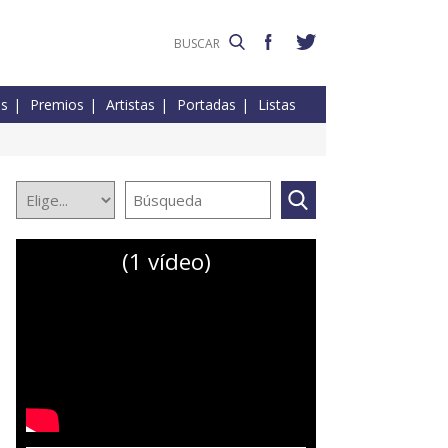
es
Premios
Artistas
Portadas
Listas
(1 vídeo)