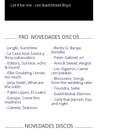
Let it be me - con Backstreet Boys
PRO. NOVEDADES DISCOS
Jungle, Sunshine
Becky G, Baraja
bendita
La Casa Azul, Fauna y
flora subacuática
Peter Gabriel, o/i
Editors, Surface, echo
Anni B Sweet, Alegría
& sound
Los Zigarros, Carne
Ellie Goulding, I know
con patatas
too much
Blossoms, Songs
Jorja Smith, What are
from the wedding cake
the odds
Toundra, Siete
Pablo López, El cuatro
David Bisbal, Eternos
Europe, Come this
Carly Rae Jepsen, Day
madness
and night
Camela, Titánicos
NOVEDADES DISCOS