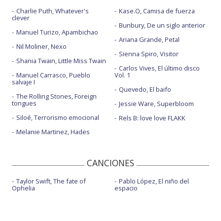
Charlie Puth, Whatever's
Kase.O, Camisa de fuerza
clever
Bunbury, De un siglo anterior
Manuel Turizo, Apambichao
Ariana Grande, Petal
Nil Moliner, Nexo
Sienna Spiro, Visitor
Shania Twain, Little Miss Twain
Carlos Vives, El último disco
Manuel Carrasco, Pueblo
Vol. 1
salvaje I
Quevedo, El baifo
The Rolling Stones, Foreign
tongues
Jessie Ware, Superbloom
Siloé, Terrorismo emocional
Rels B: love love FLAKK
Melanie Martinez, Hades
CANCIONES
Taylor Swift, The fate of
Pablo López, El niño del
Ophelia
espacio