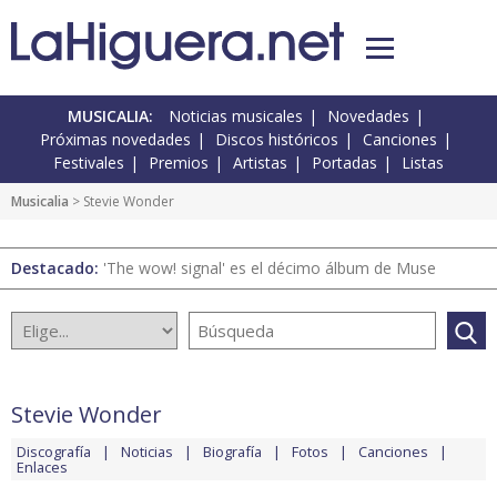
MUSICALIA:
Noticias musicales
Novedades
Próximas novedades
Discos históricos
Canciones
Festivales
Premios
Artistas
Portadas
Listas
Musicalia
> Stevie Wonder
Destacado:
'The wow! signal' es el décimo álbum de Muse
Stevie Wonder
Discografía
Noticias
Biografía
Fotos
Canciones
Enlaces