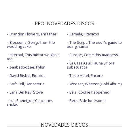
PRO. NOVEDADES DISCOS
Brandon Flowers, Thrasher
Camela, Titánicos
Blossoms, Songs from the
The Script, The user's guide to
wedding cake
being human
Interpol, This mirror weighs a
Europe, Come this madness
ton
La Casa Azul, Fauna y flora
beabadoobee, Pylon
subacuática
David Bisbal, Eternos
Tokio Hotel, Encore
Soft Cell, Danceteria
Weezer, Weezer (Gold album)
Lana Del Rey, Stove
Eels, Cookie happened
Los Enemigos, Canciones
Beck, Ride lonesome
chulas
NOVEDADES DISCOS