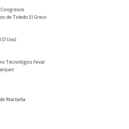
de Congresos
sos de Toledo El Greco
ll D'Uixó
tro Tecnológico Feval
ranjuez
 de Marbella