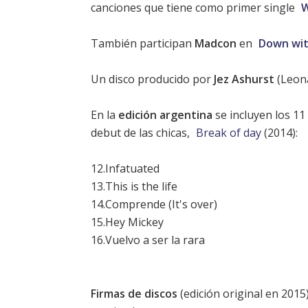
canciones que tiene como primer single
También participan
Madcon
en
Down wit
Un disco producido por
Jez Ashurst
(
Leon
En la
edición argentina
se incluyen los 11
debut de las chicas,
Break of day
(2014):
12.Infatuated
13.This is the life
14.Comprende (It's over)
15.Hey Mickey
16.Vuelvo a ser la rara
Firmas de discos
(edición original en 2015