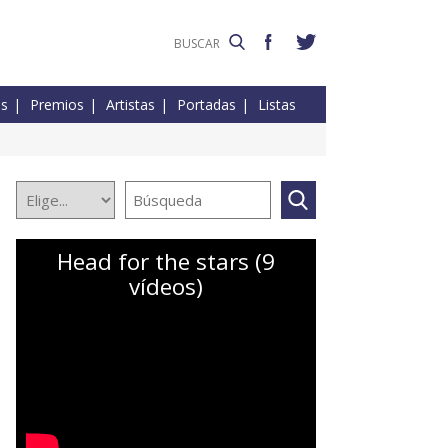
es
Premios
Artistas
Portadas
Listas
Head for the stars (9
vídeos)