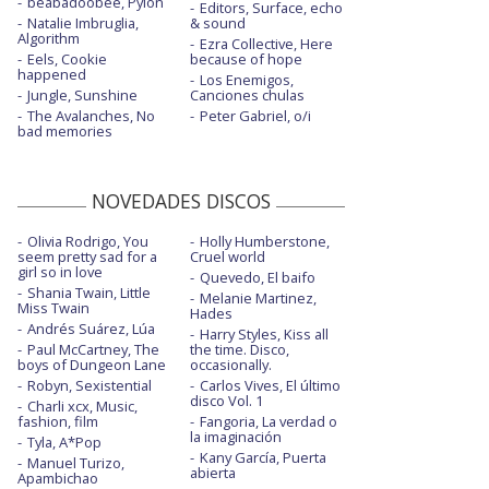
beabadoobee, Pylon
Editors, Surface, echo
Natalie Imbruglia,
& sound
Algorithm
Ezra Collective, Here
Eels, Cookie
because of hope
happened
Los Enemigos,
Jungle, Sunshine
Canciones chulas
The Avalanches, No
Peter Gabriel, o/i
bad memories
NOVEDADES DISCOS
Olivia Rodrigo, You
Holly Humberstone,
seem pretty sad for a
Cruel world
girl so in love
Quevedo, El baifo
Shania Twain, Little
Melanie Martinez,
Miss Twain
Hades
Andrés Suárez, Lúa
Harry Styles, Kiss all
Paul McCartney, The
the time. Disco,
boys of Dungeon Lane
occasionally.
Robyn, Sexistential
Carlos Vives, El último
disco Vol. 1
Charli xcx, Music,
fashion, film
Fangoria, La verdad o
la imaginación
Tyla, A*Pop
Kany García, Puerta
Manuel Turizo,
abierta
Apambichao