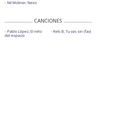
Nil Moliner, Nexo
CANCIONES
Pablo López, El niño
Rels B, Tu vas sin (fav)
del espacio