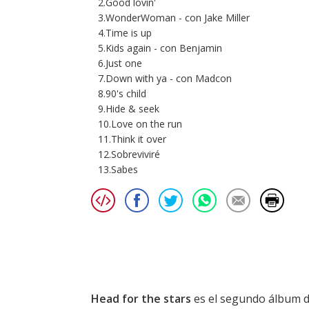
2.Good lovin'
3.WonderWoman - con Jake Miller
4.Time is up
5.Kids again - con Benjamin
6.Just one
7.Down with ya - con Madcon
8.90's child
9.Hide & seek
10.Love on the run
11.Think it over
12.Sobreviviré
13.Sabes
Head for the stars
es el segundo álbum d