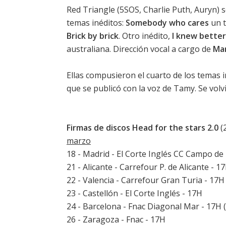
Red Triangle (
5SOS
,
Charlie Puth
,
Auryn
) 
temas inéditos:
Somebody who cares
un t
Brick by brick
. Otro inédito,
I knew better
australiana. Dirección vocal a cargo de
Mar
Ellas compusieron el cuarto de los temas 
que se publicó con la voz de Tamy. Se vol
Firmas de discos Head for the stars 2.0
(
marzo
18 - Madrid - El Corte Inglés CC Campo de
21 - Alicante - Carrefour P. de Alicante - 1
22 - Valencia - Carrefour Gran Turia - 17H
23 - Castellón - El Corte Inglés - 17H
24 - Barcelona - Fnac Diagonal Mar - 17H (
26 - Zaragoza - Fnac - 17H