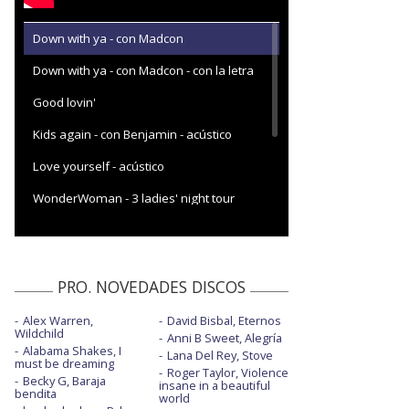
Down with ya - con Madcon
Down with ya - con Madcon - con la letra
Good lovin'
Kids again - con Benjamin - acústico
Love yourself - acústico
WonderWoman - 3 ladies' night tour
WonderWoman - con Jake Miller
WonderWoman - con Jake Miller - acústico
PRO. NOVEDADES DISCOS
WonderWoman - con la letra
Alex Warren,
David Bisbal, Eternos
Wildchild
Anni B Sweet, Alegría
Alabama Shakes, I
Lana Del Rey, Stove
must be dreaming
Roger Taylor, Violence
Becky G, Baraja
insane in a beautiful
bendita
world