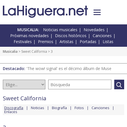
MUSICALIA:
Noticias musicales
Novedades
Próximas novedades
Discos históricos
Canciones
Festivales
Premios
Artistas
Portadas
Listas
Musicalia
>
Sweet California
> 3
Destacado:
'The wow! signal' es el décimo álbum de Muse
Sweet California
Discografía
Noticias
Biografía
Fotos
Canciones
Enlaces