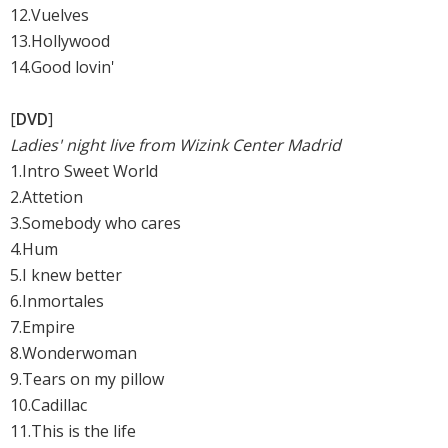
12.Vuelves
13.Hollywood
14.Good lovin'
[
DVD
]
Ladies' night live from Wizink Center Madrid
1.Intro Sweet World
2.Attetion
3.Somebody who cares
4.Hum
5.I knew better
6.Inmortales
7.Empire
8.Wonderwoman
9.Tears on my pillow
10.Cadillac
11.This is the life