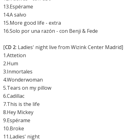
13.Espérame
14.A salvo
15.More good life - extra
16.Solo por una razón - con Benji & Fede
[
CD 2
: Ladies' night live from Wizink Center Madrid]
1.Attetion
2.Hum
3.Inmortales
4.Wonderwoman
5.Tears on my pillow
6.Cadillac
7.This is the life
8.Hey Mickey
9.Espérame
10.Broke
11.Ladies' night