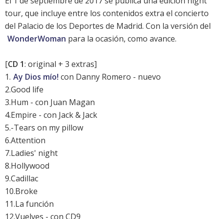
El 1 de septiembre de 2017 se publica una edición night
tour, que incluye entre los contenidos extra el concierto
del Palacio de los Deportes de Madrid. Con la versión del
WonderWoman
para la ocasión, como avance.
[
CD 1
: original + 3 extras]
1.
Ay Dios mío!
con Danny Romero - nuevo
2.Good life
3.Hum - con Juan Magan
4.Empire - con Jack & Jack
5.-Tears on my pillow
6.Attention
7.Ladies' night
8.Hollywood
9.Cadillac
10.Broke
11.La función
12.Vuelves - con CD9