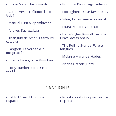
Bruno Mars, The romantic
Bunbury, De un siglo anterior
Carlos Vives, El último disco
Foo Fighters, Your favorite toy
Vol. 1
Siloé, Terrorismo emocional
Manuel Turizo, Apambichao
Laura Pausini, Yo canto 2
Andrés Suárez, Lúa
Harry Styles, Kiss all the time.
Triángulo de Amor Bizarro, Mi
Disco, occasionally.
catedral
The Rolling Stones, Foreign
Fangoria, La verdad o la
tongues
imaginación
Melanie Martinez, Hades
Shania Twain, Little Miss Twain
Ariana Grande, Petal
Holly Humberstone, Cruel
world
CANCIONES
Pablo López, El niño del
Rosalía y Yahritza y su Esencia,
espacio
La perla