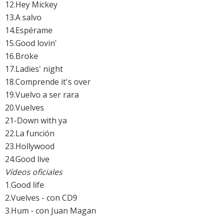
12.Hey Mickey
13.A salvo
14.Espérame
15.Good lovin'
16.Broke
17.Ladies' night
18.Comprende it's over
19.Vuelvo a ser rara
20.Vuelves
21-Down with ya
22.La función
23.Hollywood
24.Good live
Vídeos oficiales
1.Good life
2.Vuelves - con CD9
3.Hum - con Juan Magan