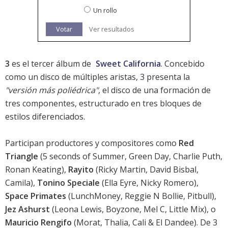
Un rollo
Votar
Ver resultados
3
es el tercer álbum de
Sweet California
. Concebido
como un disco de múltiples aristas, 3 presenta la
"versión más poliédrica"
, el disco de una formación de
tres componentes, estructurado en tres bloques de
estilos diferenciados.
Participan productores y compositores como
Red
Triangle
(5 seconds of Summer, Green Day, Charlie Puth,
Ronan Keating),
Rayito
(Ricky Martin, David Bisbal,
Camila),
Tonino Speciale
(Ella Eyre, Nicky Romero),
Space Primates
(LunchMoney, Reggie N Bollie, Pitbull),
Jez Ashurst
(Leona Lewis, Boyzone, Mel C, Little Mix), o
Mauricio Rengifo
(Morat, Thalia, Cali & El Dandee). De 3