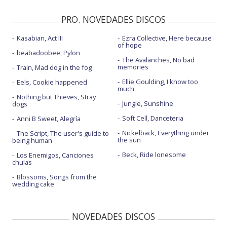
Vuelves - con CD 9 - con la letra
PRO. NOVEDADES DISCOS
Kasabian, Act III
Ezra Collective, Here because
of hope
beabadoobee, Pylon
The Avalanches, No bad
memories
Train, Mad dog in the fog
Ellie Goulding, I know too
Eels, Cookie happened
much
Nothing but Thieves, Stray
Jungle, Sunshine
dogs
Soft Cell, Danceteria
Anni B Sweet, Alegría
Nickelback, Everything under
The Script, The user's guide to
the sun
being human
Beck, Ride lonesome
Los Enemigos, Canciones
chulas
Blossoms, Songs from the
wedding cake
NOVEDADES DISCOS