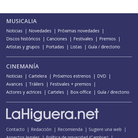
MUSICALIA
Noticias
Novedades
Próximas novedades
Discos históricos
Canciones
Festivales
Premios
Artistas y grupos
Portadas
Listas
Guía / directorio
CINEMANÍA
Noticias
Cartelera
Próximos estrenos
DVD
Avances
Tráilers
Festivales + premios
Actores y actrices
Carteles
Box-office
Guía / directorio
Contacto
Redacción
Recomienda
Sugiere una web
Aspectos legales
Política de privacidad
(
Cambiar
)