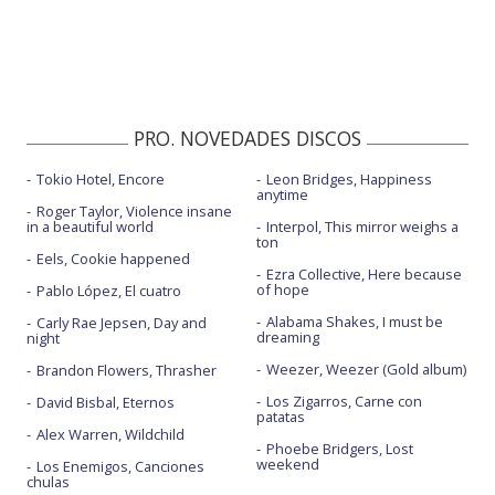
PRO. NOVEDADES DISCOS
Tokio Hotel, Encore
Leon Bridges, Happiness
anytime
Roger Taylor, Violence insane
in a beautiful world
Interpol, This mirror weighs a
ton
Eels, Cookie happened
Ezra Collective, Here because
of hope
Pablo López, El cuatro
Alabama Shakes, I must be
Carly Rae Jepsen, Day and
dreaming
night
Weezer, Weezer (Gold album)
Brandon Flowers, Thrasher
Los Zigarros, Carne con
David Bisbal, Eternos
patatas
Alex Warren, Wildchild
Phoebe Bridgers, Lost
weekend
Los Enemigos, Canciones
chulas