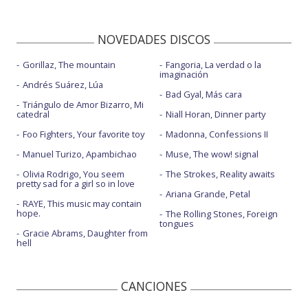
NOVEDADES DISCOS
Gorillaz, The mountain
Fangoria, La verdad o la
imaginación
Andrés Suárez, Lúa
Bad Gyal, Más cara
Triángulo de Amor Bizarro, Mi
catedral
Niall Horan, Dinner party
Foo Fighters, Your favorite toy
Madonna, Confessions II
Manuel Turizo, Apambichao
Muse, The wow! signal
Olivia Rodrigo, You seem
The Strokes, Reality awaits
pretty sad for a girl so in love
Ariana Grande, Petal
RAYE, This music may contain
hope.
The Rolling Stones, Foreign
tongues
Gracie Abrams, Daughter from
hell
CANCIONES