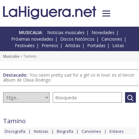
MUSICALIA:
Noticias musicales
Novedades
Próximas novedades
Discos históricos
Canciones
Festivales
Premios
Artistas
Portadas
Listas
Musicalia
> Tamino
Destacado:
'You seem pretty sad for a girl so in love' es el tercer
álbum de Olivia Rodrigo
Tamino
Discografía
Noticias
Biografía
Canciones
Enlaces