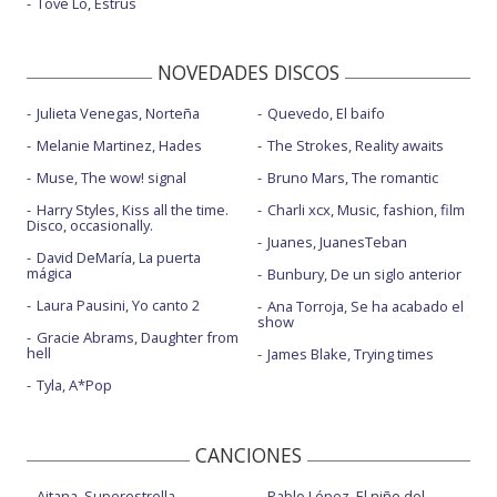
Tove Lo, Estrus
NOVEDADES DISCOS
Julieta Venegas, Norteña
Quevedo, El baifo
Melanie Martinez, Hades
The Strokes, Reality awaits
Muse, The wow! signal
Bruno Mars, The romantic
Harry Styles, Kiss all the time.
Charli xcx, Music, fashion, film
Disco, occasionally.
Juanes, JuanesTeban
David DeMaría, La puerta
mágica
Bunbury, De un siglo anterior
Laura Pausini, Yo canto 2
Ana Torroja, Se ha acabado el
show
Gracie Abrams, Daughter from
hell
James Blake, Trying times
Tyla, A*Pop
CANCIONES
Aitana, Superestrella
Pablo López, El niño del