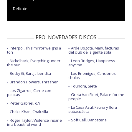
Delicate
Delicate - making of
Delicate - vertical
PRO. NOVEDADES DISCOS
End game - con Ed Sheeran y Future
Interpol, This mirror weighs a
Arde Bogotá, Manufacturas
Gorgeous - con la letra
ton
del club de la gente sola
Gorgeous - Live at Capital's Jingle Bell Ball 2017
Nickelback, Everything under
Leon Bridges, Happiness
the sun
anytime
Gorgeous - Live at The Biggest Weekend 2018
Becky G, Baraja bendita
Los Enemigos, Canciones
chulas
Look what you made me do
Brandon Flowers, Thrasher
Toundra, Siete
Los Zigarros, Carne con
Look what you made me do - con la letra
patatas
Greta Van Fleet, Palace for the
people
Look what you made me do - Live at Capital's J 17
Peter Gabriel, o/i
La Casa Azul, Fauna y flora
subacuática
Chaka Khan, Chakzilla
New Year's day - Fan Performance
Soft Cell, Danceteria
Roger Taylor, Violence insane
in a beautiful world