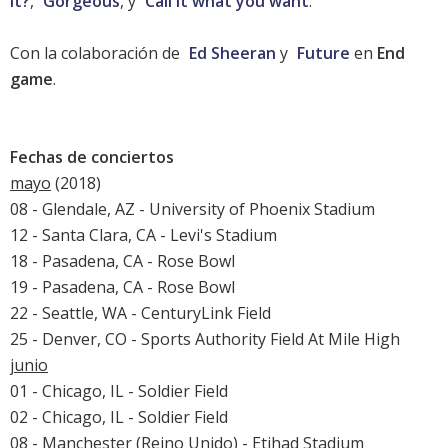
it?
,
Gorgeous
, y
Call it what you want
.
Con la colaboración de
Ed Sheeran
y
Future
en
End
game
.
Fechas de conciertos
mayo
(2018)
08 - Glendale, AZ - University of Phoenix Stadium
12 - Santa Clara, CA - Levi's Stadium
18 - Pasadena, CA - Rose Bowl
19 - Pasadena, CA - Rose Bowl
22 - Seattle, WA - CenturyLink Field
25 - Denver, CO - Sports Authority Field At Mile High
junio
01 - Chicago, IL - Soldier Field
02 - Chicago, IL - Soldier Field
08 - Manchester (Reino Unido) - Etihad Stadium