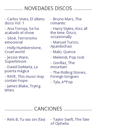
NOVEDADES DISCOS
Carlos Vives, El último
Bruno Mars, The
disco Vol. 1
romantic
Ana Torroja, Se ha
Harry Styles, Kiss all
acabado el show
the time. Disco,
occasionally.
Siloé, Terrorismo
emocional
Manuel Turizo,
Apambichao
Holly Humberstone,
Cruel world
Malú, Quince
Jessie Ware,
Melendi, Pop rock
Superbloom
Gorillaz, The
David DeMaría, La
mountain
puerta mágica
The Rolling Stones,
RAYE, This music may
Foreign tongues
contain hope.
Tyla, A*Pop
James Blake, Trying
times
CANCIONES
Rels B, Tu vas sin (fav)
Taylor Swift, The fate
of Ophelia