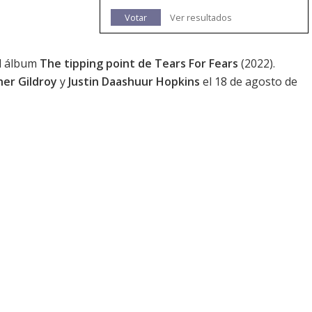
Votar
Ver resultados
el álbum
The tipping point de Tears For Fears
(2022).
er Gildroy
y
Justin Daashuur Hopkins
el 18 de agosto de