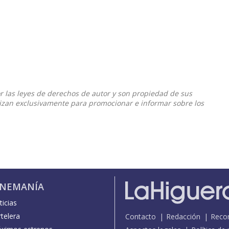
or las leyes de derechos de autor y son propiedad de sus
ilizan exclusivamente para promocionar e informar sobre los
INEMANÍA
icias
telera
Contacto
Redacción
Reco