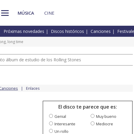
MÚSICA
CINE
Próximas novedades
Discos históricos
Canciones
Festival
ong, long time
nto álbum de estudio de los Rolling Stones
Canciones
Enlaces
El disco te parece que es:
Genial
Muy bueno
Interesante
Mediocre
Un rollo