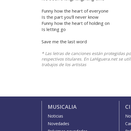
Funny how the heart of everyone
Is the part you’ll never know
Funny how the heart of holding on
Is letting go
Save me the last word
* Las letras de canciones están protegidas p
respectivos titulares. En LaHiguera.net se ut
trabajos de los artistas
MUSICALIA
C
Noticias
Not
Novedades
Car