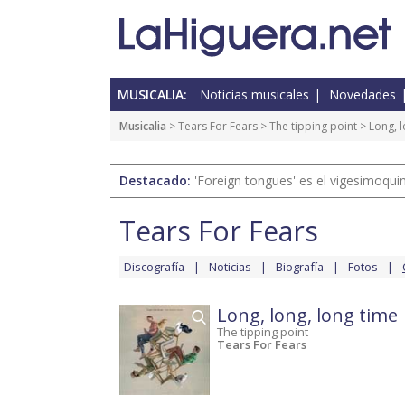
MUSICALIA:
Noticias musicales
Novedades
Musicalia
>
Tears For Fears
>
The tipping point
> Long, l
Destacado:
'Foreign tongues' es el vigesimoqui
Tears For Fears
Discografía
Noticias
Biografía
Fotos
Long, long, long time
The tipping point
Tears For Fears