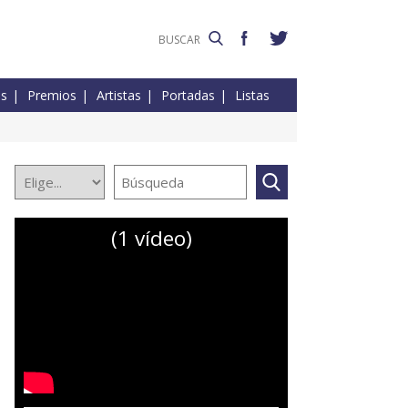
es
Premios
Artistas
Portadas
Listas
(1 vídeo)