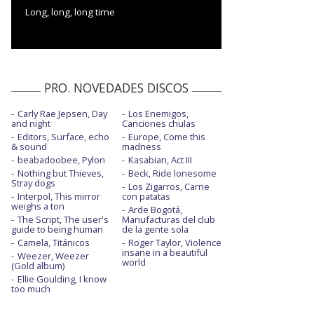
Long, long, long time
PRO. NOVEDADES DISCOS
Carly Rae Jepsen, Day
Los Enemigos,
and night
Canciones chulas
Editors, Surface, echo
Europe, Come this
& sound
madness
beabadoobee, Pylon
Kasabian, Act III
Nothing but Thieves,
Beck, Ride lonesome
Stray dogs
Los Zigarros, Carne
Interpol, This mirror
con patatas
weighs a ton
Arde Bogotá,
The Script, The user's
Manufacturas del club
guide to being human
de la gente sola
Camela, Titánicos
Roger Taylor, Violence
insane in a beautiful
Weezer, Weezer
world
(Gold album)
Ellie Goulding, I know
too much