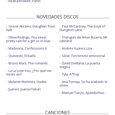
beabadoobee, Pylon
NOVEDADES DISCOS
Gracie Abrams, Daughter from
Paul McCartney, The boys of
hell
Dungeon Lane
Olivia Rodrigo, You seem
Triángulo de Amor Bizarro, Mi
pretty sad for a girl so in love
catedral
Madonna, Confessions II
Andrés Suárez, Lúa
Quevedo, El baifo
Siloé, Terrorismo emocional
Bruno Mars, The romantic
David DeMaría, La puerta
mágica
La La Love You, ¿Por qué me
miráis así?
Tyla, A*Pop
Melanie Martinez, Hades
Ana Torroja, Se ha acabado el
show
Juanes, JuanesTeban
Manuel Turizo, Apambichao
CANCIONES