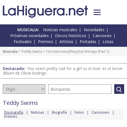
MUSICALIA:
Noticias musicales
Novedades
Próximas novedades
Discos históricos
Canciones
Festivales
Premios
Artistas
Portadas
Listas
Musicalia
>
Teddy Swims
> I've tried everything but therapy (Part 1)
Destacado:
'You seem pretty sad for a girl so in love' es el tercer
álbum de Olivia Rodrigo
Teddy Swims
Discografía
Noticias
Biografía
Fotos
Canciones
Enlaces