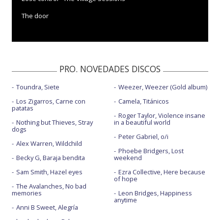
The door
PRO. NOVEDADES DISCOS
Toundra, Siete
Weezer, Weezer (Gold album)
Los Zigarros, Carne con
Camela, Titánicos
patatas
Roger Taylor, Violence insane
Nothing but Thieves, Stray
in a beautiful world
dogs
Peter Gabriel, o/i
Alex Warren, Wildchild
Phoebe Bridgers, Lost
Becky G, Baraja bendita
weekend
Sam Smith, Hazel eyes
Ezra Collective, Here because
of hope
The Avalanches, No bad
memories
Leon Bridges, Happiness
anytime
Anni B Sweet, Alegría