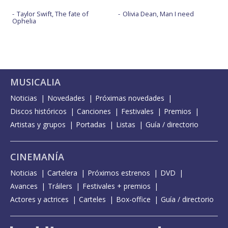
Taylor Swift, The fate of
Olivia Dean, Man I need
Ophelia
MUSICALIA
Noticias
Novedades
Próximas novedades
Discos históricos
Canciones
Festivales
Premios
Artistas y grupos
Portadas
Listas
Guía / directorio
CINEMANÍA
Noticias
Cartelera
Próximos estrenos
DVD
Avances
Tráilers
Festivales + premios
Actores y actrices
Carteles
Box-office
Guía / directorio