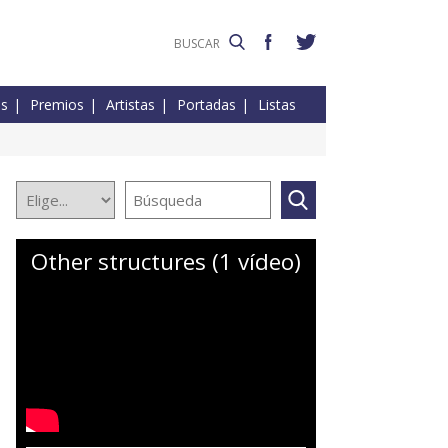
es
Premios
Artistas
Portadas
Listas
Other structures (1 vídeo)