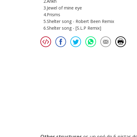
2.Ankh
3.Jewel of mine eye
4.Prisms
5.Shelter song - Robert Been Remix
6.Shelter song - [S.L.P Remix]
Other structures
es un epé de 6 pistas d