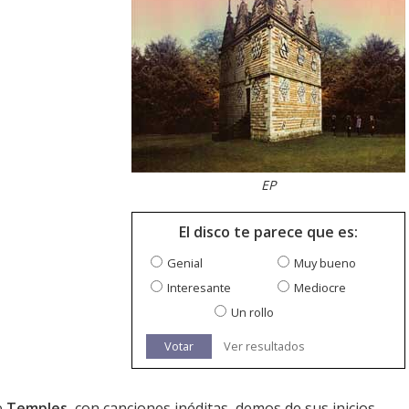
EP
El disco te parece que es:
Genial
Muy bueno
Interesante
Mediocre
Un rollo
Votar
Ver resultados
e
Temples
, con canciones inéditas, demos de sus inicios