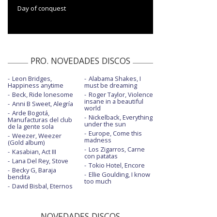
Day of conquest
PRO. NOVEDADES DISCOS
Leon Bridges,
Alabama Shakes, I
Happiness anytime
must be dreaming
Beck, Ride lonesome
Roger Taylor, Violence
insane in a beautiful
Anni B Sweet, Alegría
world
Arde Bogotá,
Nickelback, Everything
Manufacturas del club
under the sun
de la gente sola
Europe, Come this
Weezer, Weezer
madness
(Gold album)
Los Zigarros, Carne
Kasabian, Act III
con patatas
Lana Del Rey, Stove
Tokio Hotel, Encore
Becky G, Baraja
Ellie Goulding, I know
bendita
too much
David Bisbal, Eternos
NOVEDADES DISCOS