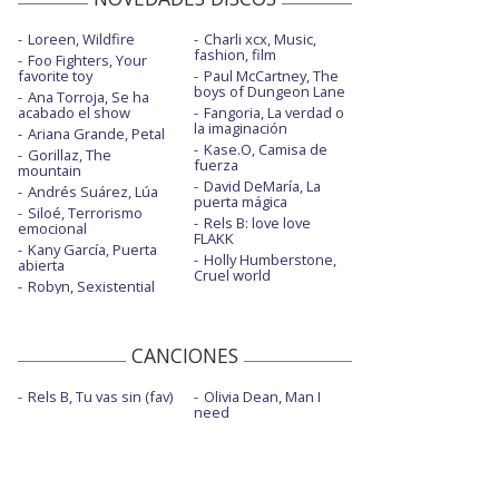
Loreen, Wildfire
Charli xcx, Music,
fashion, film
Foo Fighters, Your
favorite toy
Paul McCartney, The
boys of Dungeon Lane
Ana Torroja, Se ha
acabado el show
Fangoria, La verdad o
la imaginación
Ariana Grande, Petal
Kase.O, Camisa de
Gorillaz, The
fuerza
mountain
David DeMaría, La
Andrés Suárez, Lúa
puerta mágica
Siloé, Terrorismo
Rels B: love love
emocional
FLAKK
Kany García, Puerta
Holly Humberstone,
abierta
Cruel world
Robyn, Sexistential
CANCIONES
Rels B, Tu vas sin (fav)
Olivia Dean, Man I
need