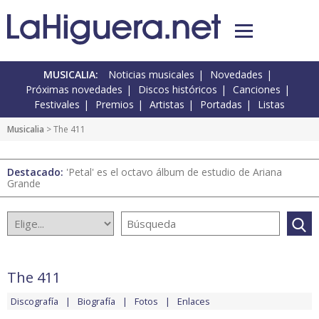
MUSICALIA:
Noticias musicales
Novedades
Próximas novedades
Discos históricos
Canciones
Festivales
Premios
Artistas
Portadas
Listas
Musicalia
> The 411
Destacado:
'Petal' es el octavo álbum de estudio de Ariana
Grande
The 411
Discografía
Biografía
Fotos
Enlaces