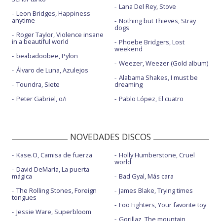
Lana Del Rey, Stove
Leon Bridges, Happiness
anytime
Nothing but Thieves, Stray
dogs
Roger Taylor, Violence insane
in a beautiful world
Phoebe Bridgers, Lost
weekend
beabadoobee, Pylon
Weezer, Weezer (Gold album)
Álvaro de Luna, Azulejos
Alabama Shakes, I must be
Toundra, Siete
dreaming
Peter Gabriel, o/i
Pablo López, El cuatro
NOVEDADES DISCOS
Kase.O, Camisa de fuerza
Holly Humberstone, Cruel
world
David DeMaría, La puerta
mágica
Bad Gyal, Más cara
The Rolling Stones, Foreign
James Blake, Trying times
tongues
Foo Fighters, Your favorite toy
Jessie Ware, Superbloom
Gorillaz, The mountain