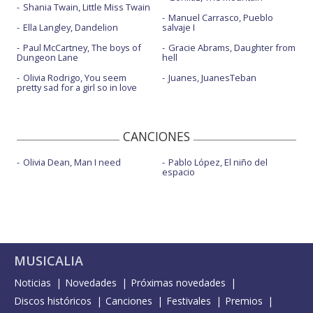
Shania Twain, Little Miss Twain
Manuel Carrasco, Pueblo
Ella Langley, Dandelion
salvaje I
Paul McCartney, The boys of
Gracie Abrams, Daughter from
Dungeon Lane
hell
Olivia Rodrigo, You seem
Juanes, JuanesTeban
pretty sad for a girl so in love
CANCIONES
Olivia Dean, Man I need
Pablo López, El niño del
espacio
MUSICALIA
Noticias
Novedades
Próximas novedades
Discos históricos
Canciones
Festivales
Premios