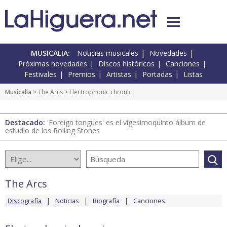
MUSICALIA:
Noticias musicales
Novedades
Próximas novedades
Discos históricos
Canciones
Festivales
Premios
Artistas
Portadas
Listas
Musicalia
>
The Arcs
> Electrophonic chronic
Destacado:
'Foreign tongues' es el vigesimoquinto álbum de
estudio de los Rolling Stones
The Arcs
Discografía
Noticias
Biografía
Canciones