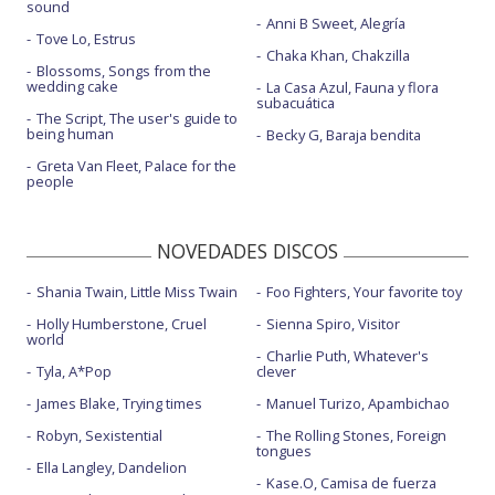
sound
Anni B Sweet, Alegría
Tove Lo, Estrus
Chaka Khan, Chakzilla
Blossoms, Songs from the
wedding cake
La Casa Azul, Fauna y flora
subacuática
The Script, The user's guide to
being human
Becky G, Baraja bendita
Greta Van Fleet, Palace for the
people
NOVEDADES DISCOS
Shania Twain, Little Miss Twain
Foo Fighters, Your favorite toy
Holly Humberstone, Cruel
Sienna Spiro, Visitor
world
Charlie Puth, Whatever's
Tyla, A*Pop
clever
James Blake, Trying times
Manuel Turizo, Apambichao
Robyn, Sexistential
The Rolling Stones, Foreign
tongues
Ella Langley, Dandelion
Kase.O, Camisa de fuerza