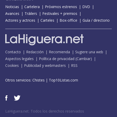
Noticias
Cartelera
Próximos estrenos
DVD
Avances
Tráilers
Festivales + premios
Actores y actrices
Carteles
Box-office
Guía / directorio
Contacto
Redacción
Recomienda
Sugiere una web
Aspectos legales
Política de privacidad
(
Cambiar
)
Cookies
Publicidad y webmasters
RSS
Otros servicios:
Chistes
|
Top10Listas.com
LaHiguera.net. Todos los derechos reservados