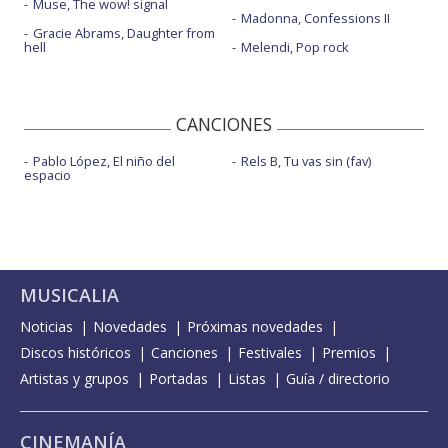
Muse, The wow! signal
Madonna, Confessions II
Gracie Abrams, Daughter from
hell
Melendi, Pop rock
CANCIONES
Pablo López, El niño del
Rels B, Tu vas sin (fav)
espacio
MUSICALIA
Noticias
Novedades
Próximas novedades
Discos históricos
Canciones
Festivales
Premios
Artistas y grupos
Portadas
Listas
Guía / directorio
CINEMANÍA