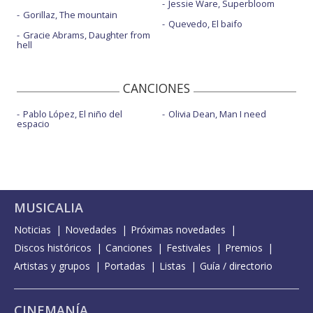
Jessie Ware, Superbloom
Gorillaz, The mountain
Quevedo, El baifo
Gracie Abrams, Daughter from
hell
CANCIONES
Pablo López, El niño del
Olivia Dean, Man I need
espacio
MUSICALIA
Noticias
Novedades
Próximas novedades
Discos históricos
Canciones
Festivales
Premios
Artistas y grupos
Portadas
Listas
Guía / directorio
CINEMANÍA