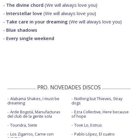
-
The divine chord
(
We will always love you
)
-
Interstellar love
(
We will always love you
)
-
Take care in your dreaming
(
We will always love you
)
-
Blue shadows
-
Every single weekend
PRO. NOVEDADES DISCOS
Alabama Shakes, I must be
Nothing but Thieves, Stray
dreaming
dogs
Arde Bogotá, Manufacturas
Ezra Collective, Here because
del club de la gente sola
of hope
Toundra, Siete
Tove Lo, Estrus
Los Zigarros, Carne con
Pablo López, El cuatro