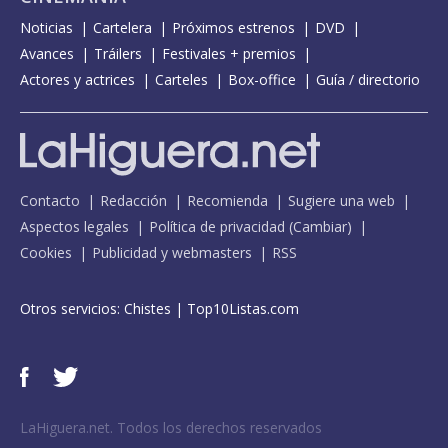
Noticias
Cartelera
Próximos estrenos
DVD
Avances
Tráilers
Festivales + premios
Actores y actrices
Carteles
Box-office
Guía / directorio
Contacto
Redacción
Recomienda
Sugiere una web
Aspectos legales
Política de privacidad
(
Cambiar
)
Cookies
Publicidad y webmasters
RSS
Otros servicios:
Chistes
|
Top10Listas.com
LaHiguera.net. Todos los derechos reservados