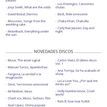
patatas
Los Enemigos, Canciones
Jorja Smith, What are the odds
chulas
David Bisbal, Eternos
Beck, Ride lonesome
Blossoms, Songs from the
Chaka Khan, Chakzilla
wedding cake
Carly Rae Jepsen, Day and
Nickelback, Everything under
night
the sun
NOVEDADES DISCOS
Muse, The wow! signal
Carlos Vives, El último disco
Vol. 1
Manuel Turizo, Apambichao
Ana Torroja, Se ha acabado el
show
Fangoria, La verdad o la
imaginación
La La Love You, ¿Por qué me
miráis así?
Siloé, Terrorismo emocional
Holly Humberstone, Cruel
Nil Moliner, Nexo
world
Charli xcx, Music, fashion, film
Rels B: love love FLAKK
Xoel López, Oniria popular