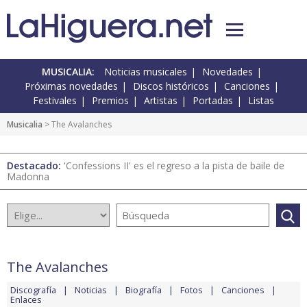
MUSICALIA:
Noticias musicales
Novedades
Próximas novedades
Discos históricos
Canciones
Festivales
Premios
Artistas
Portadas
Listas
Musicalia
> The Avalanches
Destacado:
'Confessions II' es el regreso a la pista de baile de
Madonna
The Avalanches
Discografía
Noticias
Biografía
Fotos
Canciones
Enlaces