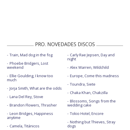
PRO. NOVEDADES DISCOS
Train, Mad dog in the fog
Carly Rae Jepsen, Day and
night
Phoebe Bridgers, Lost
weekend
Alex Warren, Wildchild
Ellie Goulding, I know too
Europe, Come this madness
much
Toundra, Siete
Jorja Smith, What are the odds
Chaka Khan, Chakzilla
Lana Del Rey, Stove
Blossoms, Songs from the
Brandon Flowers, Thrasher
wedding cake
Leon Bridges, Happiness
Tokio Hotel, Encore
anytime
Nothing but Thieves, Stray
Camela, Titánicos
dogs