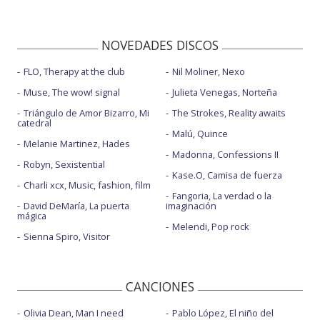
NOVEDADES DISCOS
FLO, Therapy at the club
Nil Moliner, Nexo
Muse, The wow! signal
Julieta Venegas, Norteña
Triángulo de Amor Bizarro, Mi
The Strokes, Reality awaits
catedral
Malú, Quince
Melanie Martinez, Hades
Madonna, Confessions II
Robyn, Sexistential
Kase.O, Camisa de fuerza
Charli xcx, Music, fashion, film
Fangoria, La verdad o la
David DeMaría, La puerta
imaginación
mágica
Melendi, Pop rock
Sienna Spiro, Visitor
CANCIONES
Olivia Dean, Man I need
Pablo López, El niño del