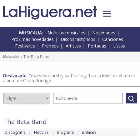
MUSICALIA:
Noticias musicales
Novedades
Próximas novedades
Discos históricos
Canciones
Festivales
Premios
Artistas
Portadas
Listas
Musicalia
> The Beta Band
Destacado:
'You seem pretty sad for a girl so in love' es el tercer
álbum de Olivia Rodrigo
The Beta Band
Discografía
Noticias
Biografía
Enlaces