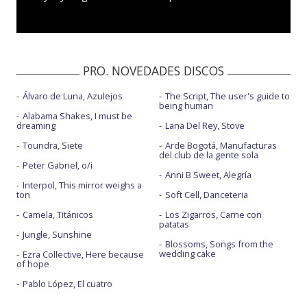
PRO. NOVEDADES DISCOS
Álvaro de Luna, Azulejos
The Script, The user's guide to
being human
Alabama Shakes, I must be
dreaming
Lana Del Rey, Stove
Toundra, Siete
Arde Bogotá, Manufacturas
del club de la gente sola
Peter Gabriel, o/i
Anni B Sweet, Alegría
Interpol, This mirror weighs a
ton
Soft Cell, Danceteria
Camela, Titánicos
Los Zigarros, Carne con
patatas
Jungle, Sunshine
Blossoms, Songs from the
wedding cake
Ezra Collective, Here because
of hope
Pablo López, El cuatro