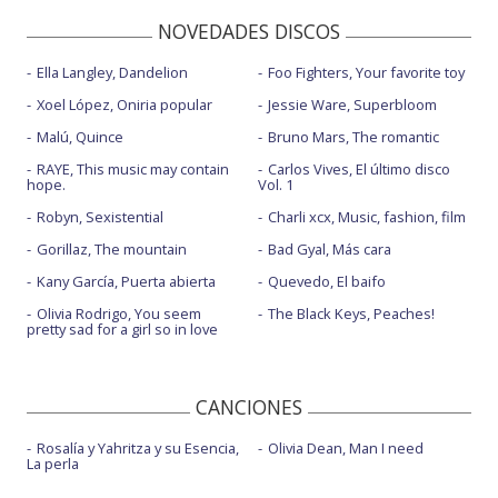
NOVEDADES DISCOS
Ella Langley, Dandelion
Foo Fighters, Your favorite toy
Xoel López, Oniria popular
Jessie Ware, Superbloom
Malú, Quince
Bruno Mars, The romantic
RAYE, This music may contain
Carlos Vives, El último disco
hope.
Vol. 1
Robyn, Sexistential
Charli xcx, Music, fashion, film
Gorillaz, The mountain
Bad Gyal, Más cara
Kany García, Puerta abierta
Quevedo, El baifo
Olivia Rodrigo, You seem
The Black Keys, Peaches!
pretty sad for a girl so in love
CANCIONES
Rosalía y Yahritza y su Esencia,
Olivia Dean, Man I need
La perla