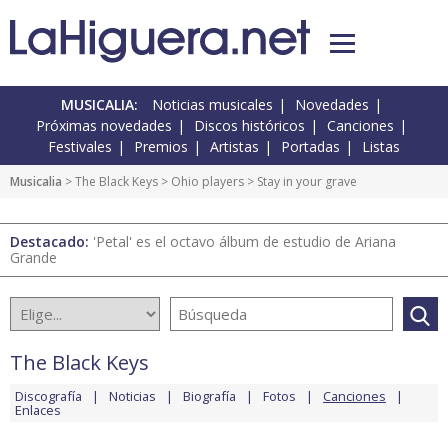
MUSICALIA:
Noticias musicales
Novedades
Próximas novedades
Discos históricos
Canciones
Festivales
Premios
Artistas
Portadas
Listas
Musicalia
>
The Black Keys
>
Ohio players
> Stay in your grave
Destacado:
'Petal' es el octavo álbum de estudio de Ariana
Grande
The Black Keys
Discografía
Noticias
Biografía
Fotos
Canciones
Enlaces