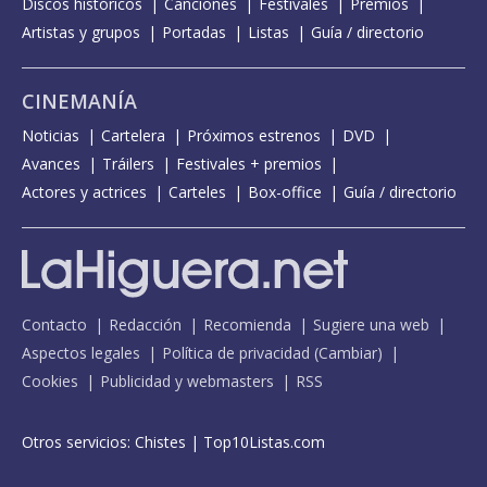
Discos históricos
Canciones
Festivales
Premios
Artistas y grupos
Portadas
Listas
Guía / directorio
CINEMANÍA
Noticias
Cartelera
Próximos estrenos
DVD
Avances
Tráilers
Festivales + premios
Actores y actrices
Carteles
Box-office
Guía / directorio
Contacto
Redacción
Recomienda
Sugiere una web
Aspectos legales
Política de privacidad
(
Cambiar
)
Cookies
Publicidad y webmasters
RSS
Otros servicios:
Chistes
|
Top10Listas.com