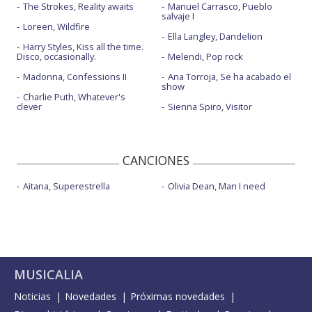
The Strokes, Reality awaits
Manuel Carrasco, Pueblo
salvaje I
Loreen, Wildfire
Ella Langley, Dandelion
Harry Styles, Kiss all the time.
Disco, occasionally.
Melendi, Pop rock
Madonna, Confessions II
Ana Torroja, Se ha acabado el
show
Charlie Puth, Whatever's
clever
Sienna Spiro, Visitor
CANCIONES
Aitana, Superestrella
Olivia Dean, Man I need
MUSICALIA
Noticias
Novedades
Próximas novedades