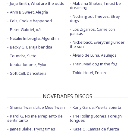
Jorja Smith, What are the odds
Alabama Shakes, I must be
dreaming
Anni B Sweet, Alegría
Nothing but Thieves, Stray
dogs
Eels, Cookie happened
Los Zigarros, Carne con
Peter Gabriel, o/i
patatas
Natalie Imbruglia, Algorithm
Nickelback, Everything under
the sun
Becky G, Baraja bendita
Álvaro de Luna, Azulejos
Toundra, Siete
Train, Mad dog in the fog
beabadoobee, Pylon
Tokio Hotel, Encore
Soft Cell, Danceteria
NOVEDADES DISCOS
Shania Twain, Little Miss Twain
Kany García, Puerta abierta
Karol G, No me arrepiento de
The Rolling Stones, Foreign
sentir tanto
tongues
James Blake, Trying times
Kase.O, Camisa de fuerza