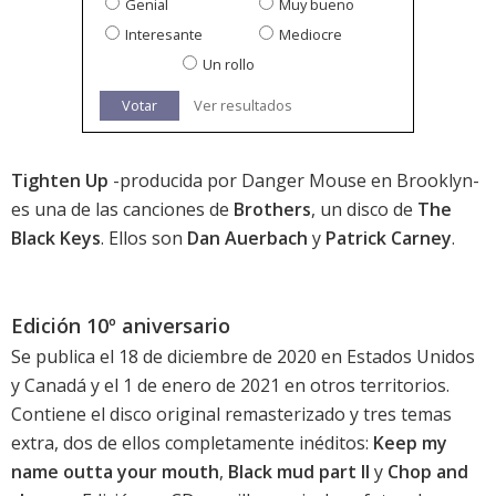
Genial
Muy bueno
Interesante
Mediocre
Un rollo
Votar
Ver resultados
Tighten Up
-producida por Danger Mouse en Brooklyn-
es una de las canciones de
Brothers
, un disco de
The
Black Keys
. Ellos son
Dan Auerbach
y
Patrick Carney
.
Edición 10º aniversario
Se publica el 18 de diciembre de 2020 en Estados Unidos
y Canadá y el 1 de enero de 2021 en otros territorios.
Contiene el disco original remasterizado y tres temas
extra, dos de ellos completamente inéditos:
Keep my
name outta your mouth
,
Black mud part II
y
Chop and