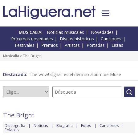
MUSICALIA:
Noticias musicales
Novedades
Próximas novedades
Discos históricos
Canciones
Festivales
Premios
Artistas
Portadas
Listas
Musicalia
> The Bright
Destacado:
'The wow! signal' es el décimo álbum de Muse
The Bright
Discografía
Noticias
Biografía
Fotos
Canciones
Enlaces