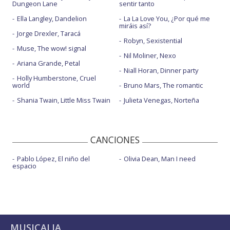
Dungeon Lane
sentir tanto
Ella Langley, Dandelion
La La Love You, ¿Por qué me
miráis así?
Jorge Drexler, Taracá
Robyn, Sexistential
Muse, The wow! signal
Nil Moliner, Nexo
Ariana Grande, Petal
Niall Horan, Dinner party
Holly Humberstone, Cruel
world
Bruno Mars, The romantic
Shania Twain, Little Miss Twain
Julieta Venegas, Norteña
CANCIONES
Pablo López, El niño del
Olivia Dean, Man I need
espacio
MUSICALIA