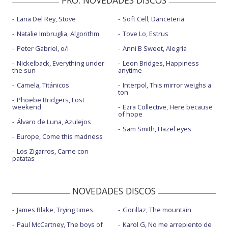
Lana Del Rey, Stove
Soft Cell, Danceteria
Natalie Imbruglia, Algorithm
Tove Lo, Estrus
Peter Gabriel, o/i
Anni B Sweet, Alegría
Nickelback, Everything under
Leon Bridges, Happiness
the sun
anytime
Camela, Titánicos
Interpol, This mirror weighs a
ton
Phoebe Bridgers, Lost
weekend
Ezra Collective, Here because
of hope
Álvaro de Luna, Azulejos
Sam Smith, Hazel eyes
Europe, Come this madness
Los Zigarros, Carne con
patatas
NOVEDADES DISCOS
James Blake, Trying times
Gorillaz, The mountain
Paul McCartney, The boys of
Karol G, No me arrepiento de