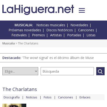
MUSICALIA:
Noticias musicales
Novedades
Próximas novedades
Discos históricos
Canciones
Festivales
Premios
Artistas
Portadas
Listas
Musicalia
> The Charlatans
Destacado:
'The wow! signal' es el décimo álbum de Muse
The Charlatans
Discografía
Noticias
Fotos
Canciones
Enlaces