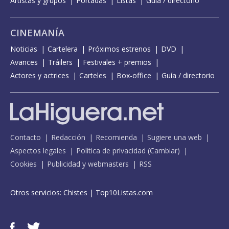
Artistas y grupos
Portadas
Listas
Guía / directorio
CINEMANÍA
Noticias
Cartelera
Próximos estrenos
DVD
Avances
Tráilers
Festivales + premios
Actores y actrices
Carteles
Box-office
Guía / directorio
Contacto
Redacción
Recomienda
Sugiere una web
Aspectos legales
Política de privacidad
(
Cambiar
)
Cookies
Publicidad y webmasters
RSS
Otros servicios:
Chistes
|
Top10Listas.com