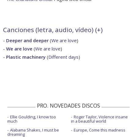
Canciones (letra, audio, vídeo) (
+
)
-
Deeper and deeper
(
We are love
)
-
We are love
(
We are love
)
-
Plastic machinery
(
Different days
)
PRO. NOVEDADES DISCOS
Ellie Goulding, I know too
Roger Taylor, Violence insane
much
in a beautiful world
Alabama Shakes, I must be
Europe, Come this madness
dreaming