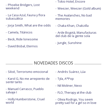
Tokio Hotel, Encore
Phoebe Bridgers, Lost
weekend
Weezer, Weezer (Gold album)
La Casa Azul, Fauna y flora
The Avalanches, No bad
subacuática
memories
Jorja Smith, What are the odds
Chaka Khan, Chakzilla
Camela, Titánicos
Arde Bogotá, Manufacturas
del club de la gente sola
Beck, Ride lonesome
Jungle, Sunshine
David Bisbal, Eternos
NOVEDADES DISCOS
Siloé, Terrorismo emocional
Andrés Suárez, Lúa
Karol G, No me arrepiento de
Tyla, A*Pop
sentir tanto
Nil Moliner, Nexo
Manuel Carrasco, Pueblo
salvaje I
FLO, Therapy at the club
Holly Humberstone, Cruel
Olivia Rodrigo, You seem
world
pretty sad for a girl so in love