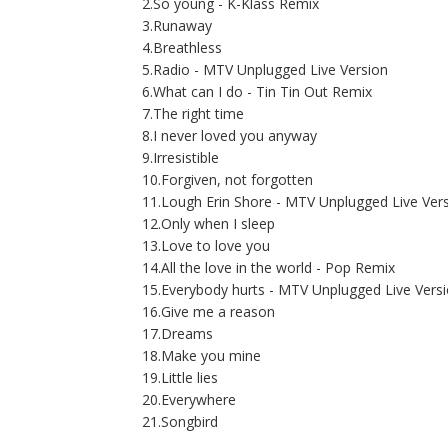
2.So young - K-Klass Remix
3.Runaway
4.Breathless
5.Radio - MTV Unplugged Live Version
6.What can I do - Tin Tin Out Remix
7.The right time
8.I never loved you anyway
9.Irresistible
10.Forgiven, not forgotten
11.Lough Erin Shore - MTV Unplugged Live Ver
12.Only when I sleep
13.Love to love you
14.All the love in the world - Pop Remix
15.Everybody hurts - MTV Unplugged Live Vers
16.Give me a reason
17.Dreams
18.Make you mine
19.Little lies
20.Everywhere
21.Songbird