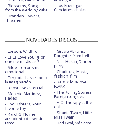
Los Enemigos,
Blossoms, Songs
Canciones chulas
from the wedding cake
Brandon Flowers,
Thrasher
NOVEDADES DISCOS
Loreen, Wildfire
Gracie Abrams,
Daughter from hell
La La Love You, ¿Por
qué me miráis así?
Niall Horan, Dinner
party
Siloé, Terrorismo
emocional
Charli xcx, Music,
fashion, film
Fangoria, La verdad o
la imaginación
Rels B: love love
FLAKK
Robyn, Sexistential
The Rolling Stones,
Melanie Martinez,
Foreign tongues
Hades
FLO, Therapy at the
Foo Fighters, Your
club
favorite toy
Shania Twain, Little
Karol G, No me
Miss Twain
arrepiento de sentir
tanto
Bad Gyal, Más cara