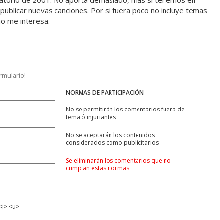
ilatorio de 2001. No aporta demasiado, más si tenemos en
 publicar nuevas canciones. Por si fuera poco no incluye temas
o me interesa.
ormulario!
NORMAS DE PARTICIPACIÓN
No se permitirán los comentarios fuera de
tema ó injuriantes
No se aceptarán los contenidos
considerados como publicitarios
Se eliminarán los comentarios que no
cumplan estas normas
<i> <u>