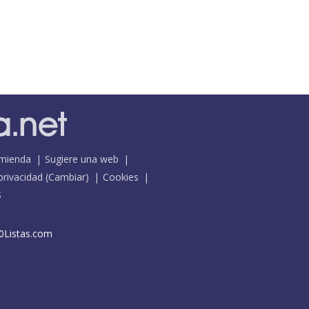
mienda
Sugiere una web
 privacidad
(
Cambiar
)
Cookies
S
0Listas.com