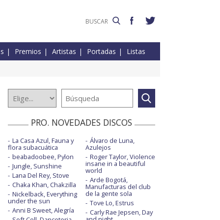
es
Premios
Artistas
Portadas
Listas
PRO. NOVEDADES DISCOS
La Casa Azul, Fauna y
Álvaro de Luna,
flora subacuática
Azulejos
beabadoobee, Pylon
Roger Taylor, Violence
insane in a beautiful
Jungle, Sunshine
world
Lana Del Rey, Stove
Arde Bogotá,
Chaka Khan, Chakzilla
Manufacturas del club
de la gente sola
Nickelback, Everything
under the sun
Tove Lo, Estrus
Anni B Sweet, Alegría
Carly Rae Jepsen, Day
and night
Soft Cell, Danceteria