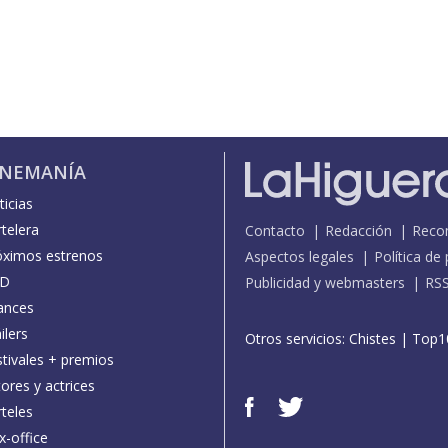
INEMANÍA
icias
telera
Contacto
Redacción
Reco
óximos estrenos
Aspectos legales
Política de
D
Publicidad y webmasters
RS
ances
ilers
Otros servicios:
Chistes
|
Top1
stivales + premios
ores y actrices
teles
x-office