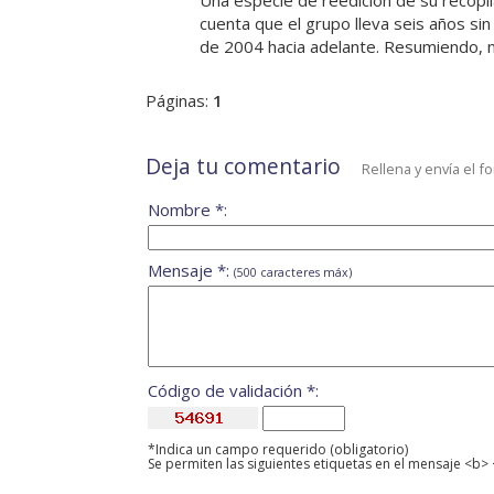
Una especie de reedición de su recop
cuenta que el grupo lleva seis años sin
de 2004 hacia adelante. Resumiendo, n
Páginas:
1
Deja tu comentario
Rellena y envía el f
Nombre *:
Mensaje *:
(500 caracteres máx)
Código de validación *:
*Indica un campo requerido (obligatorio)
Se permiten las siguientes etiquetas en el mensaje <b> 