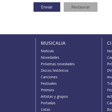
MUSICALIA
C
Noticias
Not
Novedades
Car
Próximas novedades
Pr
Discos históricos
DV
Canciones
Av
Festivales
Trá
Premios
Fe
Artistas y grupos
Act
Portadas
Car
Listas
Bo