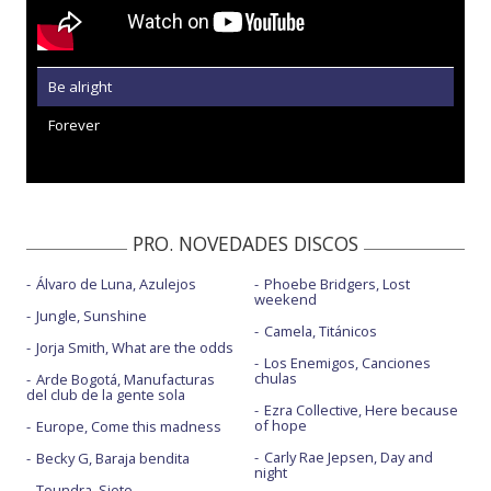
Be alright
Forever
PRO. NOVEDADES DISCOS
Álvaro de Luna, Azulejos
Phoebe Bridgers, Lost
weekend
Jungle, Sunshine
Camela, Titánicos
Jorja Smith, What are the odds
Los Enemigos, Canciones
chulas
Arde Bogotá, Manufacturas
del club de la gente sola
Ezra Collective, Here because
of hope
Europe, Come this madness
Carly Rae Jepsen, Day and
Becky G, Baraja bendita
night
Toundra, Siete