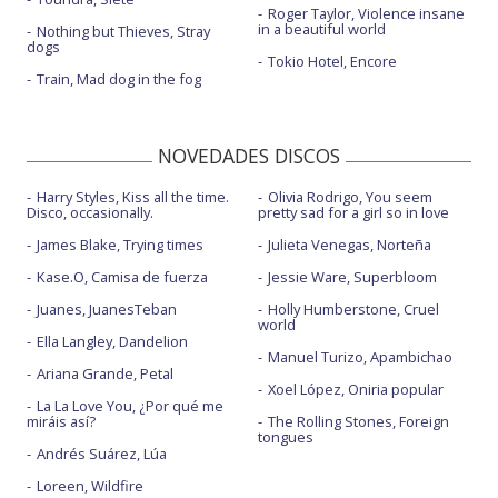
Roger Taylor, Violence insane
in a beautiful world
Nothing but Thieves, Stray
dogs
Tokio Hotel, Encore
Train, Mad dog in the fog
NOVEDADES DISCOS
Harry Styles, Kiss all the time.
Olivia Rodrigo, You seem
Disco, occasionally.
pretty sad for a girl so in love
James Blake, Trying times
Julieta Venegas, Norteña
Kase.O, Camisa de fuerza
Jessie Ware, Superbloom
Juanes, JuanesTeban
Holly Humberstone, Cruel
world
Ella Langley, Dandelion
Manuel Turizo, Apambichao
Ariana Grande, Petal
Xoel López, Oniria popular
La La Love You, ¿Por qué me
miráis así?
The Rolling Stones, Foreign
tongues
Andrés Suárez, Lúa
Loreen, Wildfire