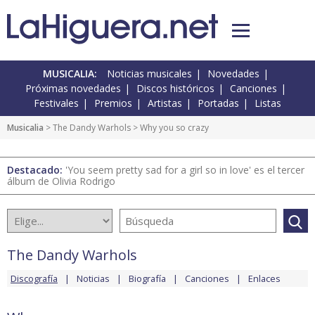
MUSICALIA:
Noticias musicales
Novedades
Próximas novedades
Discos históricos
Canciones
Festivales
Premios
Artistas
Portadas
Listas
Musicalia
>
The Dandy Warhols
> Why you so crazy
Destacado:
'You seem pretty sad for a girl so in love' es el tercer
álbum de Olivia Rodrigo
The Dandy Warhols
Discografía
Noticias
Biografía
Canciones
Enlaces