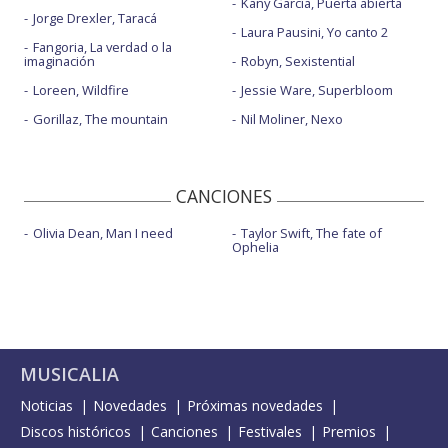
Kany García, Puerta abierta
Jorge Drexler, Taracá
Laura Pausini, Yo canto 2
Fangoria, La verdad o la
imaginación
Robyn, Sexistential
Loreen, Wildfire
Jessie Ware, Superbloom
Gorillaz, The mountain
Nil Moliner, Nexo
CANCIONES
Olivia Dean, Man I need
Taylor Swift, The fate of
Ophelia
MUSICALIA
Noticias
Novedades
Próximas novedades
Discos históricos
Canciones
Festivales
Premios