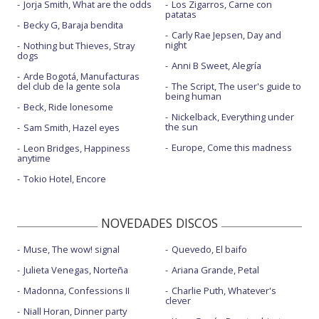
Jorja Smith, What are the odds
Los Zigarros, Carne con
patatas
Becky G, Baraja bendita
Carly Rae Jepsen, Day and
night
Nothing but Thieves, Stray
dogs
Anni B Sweet, Alegría
Arde Bogotá, Manufacturas
del club de la gente sola
The Script, The user's guide to
being human
Beck, Ride lonesome
Nickelback, Everything under
the sun
Sam Smith, Hazel eyes
Europe, Come this madness
Leon Bridges, Happiness
anytime
Tokio Hotel, Encore
NOVEDADES DISCOS
Muse, The wow! signal
Quevedo, El baifo
Julieta Venegas, Norteña
Ariana Grande, Petal
Madonna, Confessions II
Charlie Puth, Whatever's
clever
Niall Horan, Dinner party