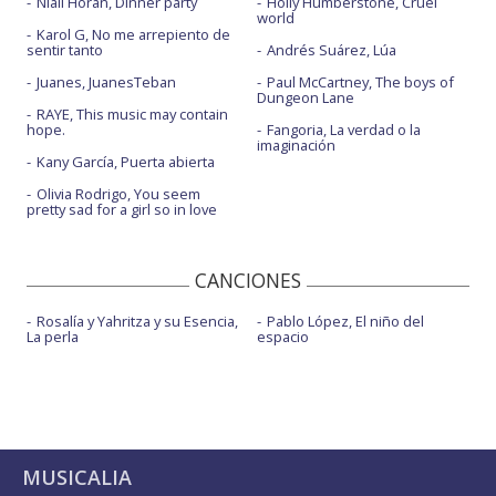
Niall Horan, Dinner party
Holly Humberstone, Cruel
world
Karol G, No me arrepiento de
sentir tanto
Andrés Suárez, Lúa
Juanes, JuanesTeban
Paul McCartney, The boys of
Dungeon Lane
RAYE, This music may contain
hope.
Fangoria, La verdad o la
imaginación
Kany García, Puerta abierta
Olivia Rodrigo, You seem
pretty sad for a girl so in love
CANCIONES
Rosalía y Yahritza y su Esencia,
Pablo López, El niño del
La perla
espacio
MUSICALIA