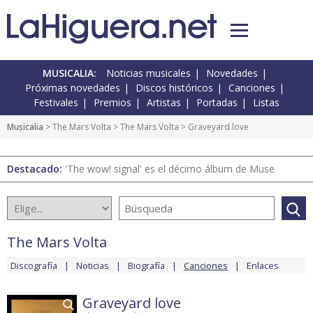
MUSICALIA:
Noticias musicales
Novedades
Próximas novedades
Discos históricos
Canciones
Festivales
Premios
Artistas
Portadas
Listas
Musicalia
>
The Mars Volta
>
The Mars Volta
> Graveyard love
Destacado:
'The wow! signal' es el décimo álbum de Muse
The Mars Volta
Discografía
Noticias
Biografía
Canciones
Enlaces
Graveyard love