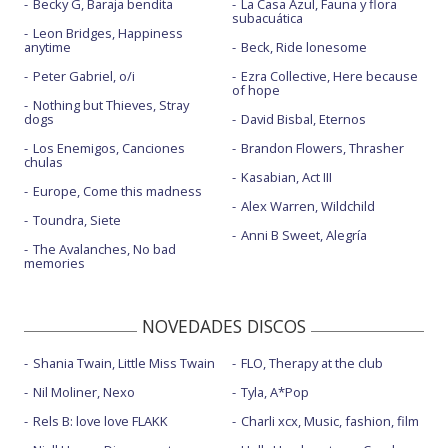
Becky G, Baraja bendita
La Casa Azul, Fauna y flora
subacuática
Leon Bridges, Happiness
anytime
Beck, Ride lonesome
Peter Gabriel, o/i
Ezra Collective, Here because
of hope
Nothing but Thieves, Stray
dogs
David Bisbal, Eternos
Los Enemigos, Canciones
Brandon Flowers, Thrasher
chulas
Kasabian, Act III
Europe, Come this madness
Alex Warren, Wildchild
Toundra, Siete
Anni B Sweet, Alegría
The Avalanches, No bad
memories
NOVEDADES DISCOS
Shania Twain, Little Miss Twain
FLO, Therapy at the club
Nil Moliner, Nexo
Tyla, A*Pop
Rels B: love love FLAKK
Charli xcx, Music, fashion, film