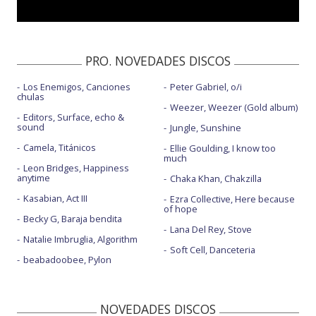
PRO. NOVEDADES DISCOS
Los Enemigos, Canciones
Peter Gabriel, o/i
chulas
Weezer, Weezer (Gold album)
Editors, Surface, echo &
sound
Jungle, Sunshine
Camela, Titánicos
Ellie Goulding, I know too
much
Leon Bridges, Happiness
anytime
Chaka Khan, Chakzilla
Kasabian, Act III
Ezra Collective, Here because
of hope
Becky G, Baraja bendita
Lana Del Rey, Stove
Natalie Imbruglia, Algorithm
Soft Cell, Danceteria
beabadoobee, Pylon
NOVEDADES DISCOS