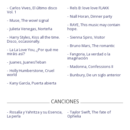
Carlos Vives, El último disco
Rels B: love love FLAKK
Vol. 1
Niall Horan, Dinner party
Muse, The wow! signal
RAYE, This music may contain
Julieta Venegas, Norteña
hope.
Harry Styles, Kiss all the time.
Sienna Spiro, Visitor
Disco, occasionally.
Bruno Mars, The romantic
La La Love You, ¿Por qué me
miráis así?
Fangoria, La verdad o la
imaginación
Juanes, JuanesTeban
Madonna, Confessions II
Holly Humberstone, Cruel
world
Bunbury, De un siglo anterior
Kany García, Puerta abierta
CANCIONES
Rosalía y Yahritza y su Esencia,
Taylor Swift, The fate of
La perla
Ophelia