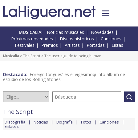
MUSICALIA:
Noticias musicales
Novedades
Próximas novedades
Discos históricos
Canciones
Festivales
Premios
Artistas
Portadas
Listas
Musicalia
>
The Script
> The user's guide to being human
Destacado:
'Foreign tongues' es el vigesimoquinto álbum de
estudio de los Rolling Stones
The Script
Discografía
Noticias
Biografía
Fotos
Canciones
Enlaces