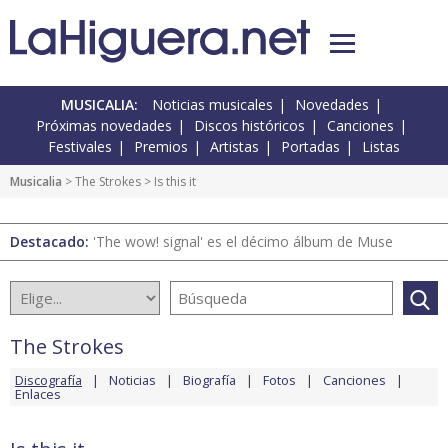
MUSICALIA:
Noticias musicales
Novedades
Próximas novedades
Discos históricos
Canciones
Festivales
Premios
Artistas
Portadas
Listas
Musicalia
>
The Strokes
> Is this it
Destacado:
'The wow! signal' es el décimo álbum de Muse
The Strokes
Discografía
Noticias
Biografía
Fotos
Canciones
Enlaces