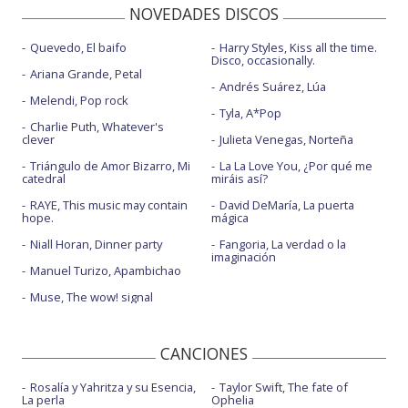
NOVEDADES DISCOS
Quevedo, El baifo
Harry Styles, Kiss all the time.
Disco, occasionally.
Ariana Grande, Petal
Andrés Suárez, Lúa
Melendi, Pop rock
Tyla, A*Pop
Charlie Puth, Whatever's
clever
Julieta Venegas, Norteña
Triángulo de Amor Bizarro, Mi
La La Love You, ¿Por qué me
catedral
miráis así?
RAYE, This music may contain
David DeMaría, La puerta
hope.
mágica
Niall Horan, Dinner party
Fangoria, La verdad o la
imaginación
Manuel Turizo, Apambichao
Muse, The wow! signal
CANCIONES
Rosalía y Yahritza y su Esencia,
Taylor Swift, The fate of
La perla
Ophelia