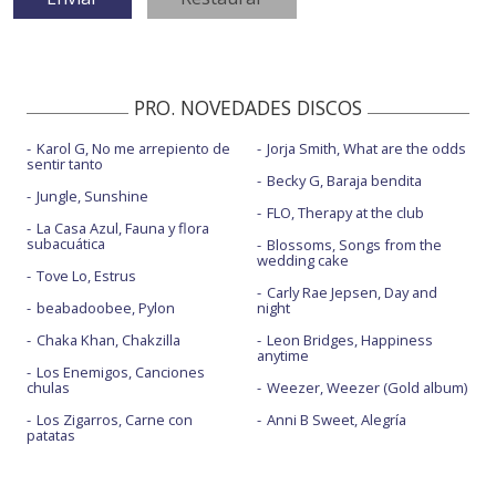
PRO. NOVEDADES DISCOS
Karol G, No me arrepiento de
Jorja Smith, What are the odds
sentir tanto
Becky G, Baraja bendita
Jungle, Sunshine
FLO, Therapy at the club
La Casa Azul, Fauna y flora
subacuática
Blossoms, Songs from the
wedding cake
Tove Lo, Estrus
Carly Rae Jepsen, Day and
beabadoobee, Pylon
night
Chaka Khan, Chakzilla
Leon Bridges, Happiness
anytime
Los Enemigos, Canciones
chulas
Weezer, Weezer (Gold album)
Los Zigarros, Carne con
Anni B Sweet, Alegría
patatas