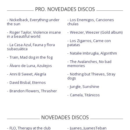
PRO. NOVEDADES DISCOS
Nickelback, Everything under
Los Enemigos, Canciones
the sun
chulas
Roger Taylor, Violence insane
Weezer, Weezer (Gold album)
in a beautiful world
Los Zigarros, Carne con
La Casa Azul, Fauna y flora
patatas
subacuática
Natalie Imbruglia, Algorithm
Train, Mad dog in the fog
The Avalanches, No bad
Álvaro de Luna, Azulejos
memories
Anni B Sweet, Alegría
Nothing but Thieves, Stray
dogs
David Bisbal, Eternos
Jungle, Sunshine
Brandon Flowers, Thrasher
Camela, Titánicos
NOVEDADES DISCOS
FLO, Therapy at the club
Juanes, JuanesTeban