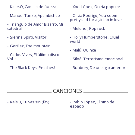
Kase.O, Camisa de fuerza
Xoel López, Oniria popular
Manuel Turizo, Apambichao
Olivia Rodrigo, You seem
pretty sad for a girl so in love
Triángulo de Amor Bizarro, Mi
catedral
Melendi, Pop rock
Sienna Spiro, Visitor
Holly Humberstone, Cruel
world
Gorillaz, The mountain
Malú, Quince
Carlos Vives, El último disco
Vol. 1
Siloé, Terrorismo emocional
The Black Keys, Peaches!
Bunbury, De un siglo anterior
CANCIONES
Rels B, Tu vas sin (fav)
Pablo López, El niño del
espacio