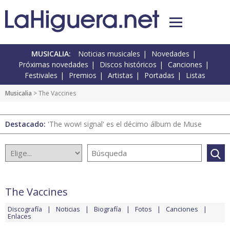
MUSICALIA:
Noticias musicales
Novedades
Próximas novedades
Discos históricos
Canciones
Festivales
Premios
Artistas
Portadas
Listas
Musicalia
> The Vaccines
Destacado:
'The wow! signal' es el décimo álbum de Muse
The Vaccines
Discografía
Noticias
Biografía
Fotos
Canciones
Enlaces