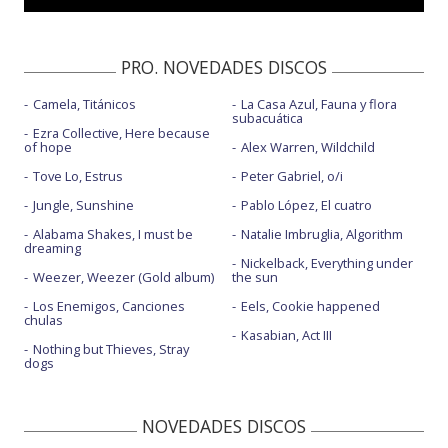
Jump off the top - Live at The Forum
PRO. NOVEDADES DISCOS
Camela, Titánicos
La Casa Azul, Fauna y flora
subacuática
Ezra Collective, Here because
of hope
Alex Warren, Wildchild
Tove Lo, Estrus
Peter Gabriel, o/i
Jungle, Sunshine
Pablo López, El cuatro
Alabama Shakes, I must be
Natalie Imbruglia, Algorithm
dreaming
Nickelback, Everything under
Weezer, Weezer (Gold album)
the sun
Los Enemigos, Canciones
Eels, Cookie happened
chulas
Kasabian, Act III
Nothing but Thieves, Stray
dogs
NOVEDADES DISCOS