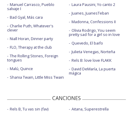
Manuel Carrasco, Pueblo
Laura Pausini, Yo canto 2
salvaje I
Juanes, JuanesTeban
Bad Gyal, Más cara
Madonna, Confessions II
Charlie Puth, Whatever's
clever
Olivia Rodrigo, You seem
pretty sad for a girl so in love
Niall Horan, Dinner party
Quevedo, El baifo
FLO, Therapy at the club
Julieta Venegas, Norteña
The Rolling Stones, Foreign
tongues
Rels B: love love FLAKK
Malú, Quince
David DeMaría, La puerta
mágica
Shania Twain, Little Miss Twain
CANCIONES
Rels B, Tu vas sin (fav)
Aitana, Superestrella