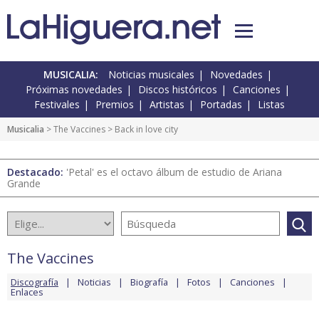
MUSICALIA:
Noticias musicales
Novedades
Próximas novedades
Discos históricos
Canciones
Festivales
Premios
Artistas
Portadas
Listas
Musicalia
>
The Vaccines
> Back in love city
Destacado:
'Petal' es el octavo álbum de estudio de Ariana
Grande
The Vaccines
Discografía
Noticias
Biografía
Fotos
Canciones
Enlaces