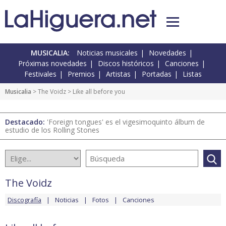
MUSICALIA:
Noticias musicales
Novedades
Próximas novedades
Discos históricos
Canciones
Festivales
Premios
Artistas
Portadas
Listas
Musicalia
>
The Voidz
> Like all before you
Destacado:
'Foreign tongues' es el vigesimoquinto álbum de
estudio de los Rolling Stones
The Voidz
Discografía
Noticias
Fotos
Canciones