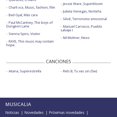
Jessie Ware, Superbloom
Charli xcx, Music, fashion, film
Julieta Venegas, Norteña
Bad Gyal, Más cara
Siloé, Terrorismo emocional
Paul McCartney, The boys of
Dungeon Lane
Manuel Carrasco, Pueblo
salvaje I
Sienna Spiro, Visitor
Nil Moliner, Nexo
RAYE, This music may contain
hope.
CANCIONES
Aitana, Superestrella
Rels B, Tu vas sin (fav)
MUSICALIA
Noticias
Novedades
Próximas novedades