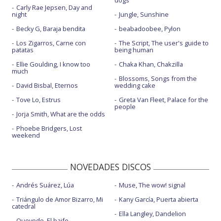
dogs
Carly Rae Jepsen, Day and
night
Jungle, Sunshine
Becky G, Baraja bendita
beabadoobee, Pylon
Los Zigarros, Carne con
The Script, The user's guide to
patatas
being human
Ellie Goulding, I know too
Chaka Khan, Chakzilla
much
Blossoms, Songs from the
David Bisbal, Eternos
wedding cake
Tove Lo, Estrus
Greta Van Fleet, Palace for the
people
Jorja Smith, What are the odds
Phoebe Bridgers, Lost
weekend
NOVEDADES DISCOS
Andrés Suárez, Lúa
Muse, The wow! signal
Triángulo de Amor Bizarro, Mi
Kany García, Puerta abierta
catedral
Ella Langley, Dandelion
Quevedo, El baifo