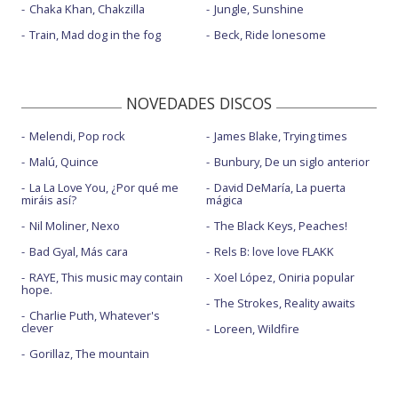
Chaka Khan, Chakzilla
Jungle, Sunshine
Train, Mad dog in the fog
Beck, Ride lonesome
NOVEDADES DISCOS
Melendi, Pop rock
James Blake, Trying times
Malú, Quince
Bunbury, De un siglo anterior
La La Love You, ¿Por qué me
David DeMaría, La puerta
miráis así?
mágica
Nil Moliner, Nexo
The Black Keys, Peaches!
Bad Gyal, Más cara
Rels B: love love FLAKK
RAYE, This music may contain
Xoel López, Oniria popular
hope.
The Strokes, Reality awaits
Charlie Puth, Whatever's
clever
Loreen, Wildfire
Gorillaz, The mountain