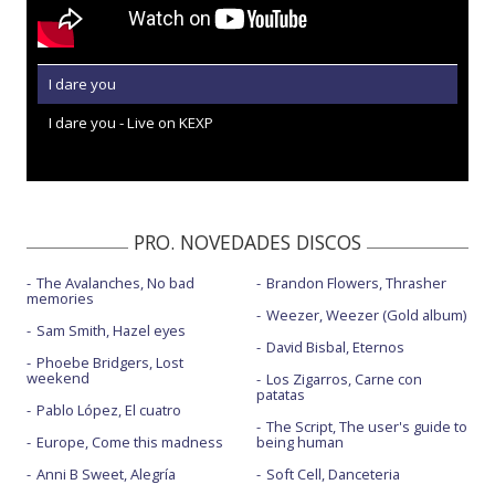
I dare you
I dare you - Live on KEXP
PRO. NOVEDADES DISCOS
The Avalanches, No bad
Brandon Flowers, Thrasher
memories
Weezer, Weezer (Gold album)
Sam Smith, Hazel eyes
David Bisbal, Eternos
Phoebe Bridgers, Lost
weekend
Los Zigarros, Carne con
patatas
Pablo López, El cuatro
The Script, The user's guide to
Europe, Come this madness
being human
Anni B Sweet, Alegría
Soft Cell, Danceteria