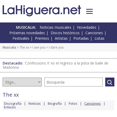
MUSICALIA:
Noticias musicales
Novedades
Próximas novedades
Discos históricos
Canciones
Festivales
Premios
Artistas
Portadas
Listas
Musicalia
>
The xx
>
I see you
> I dare you
Destacado:
'Confessions II' es el regreso a la pista de baile de
Madonna
The xx
Discografía
Noticias
Biografía
Fotos
Canciones
Enlaces