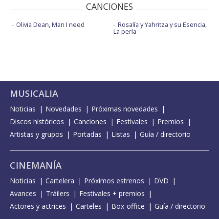
CANCIONES
Olivia Dean, Man I need
Rosalía y Yahritza y su Esencia,
La perla
MUSICALIA
Noticias
Novedades
Próximas novedades
Discos históricos
Canciones
Festivales
Premios
Artistas y grupos
Portadas
Listas
Guía / directorio
CINEMANÍA
Noticias
Cartelera
Próximos estrenos
DVD
Avances
Tráilers
Festivales + premios
Actores y actrices
Carteles
Box-office
Guía / directorio