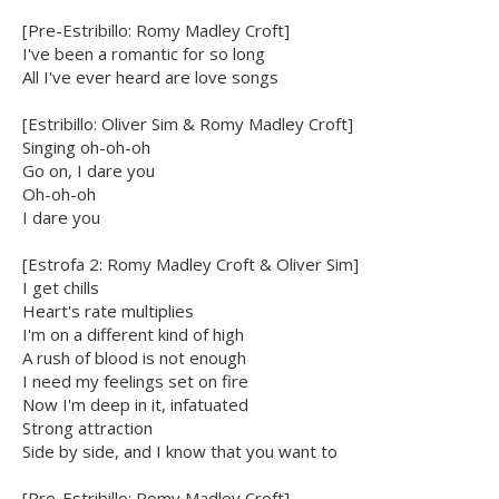
[Pre-Estribillo: Romy Madley Croft]
I've been a romantic for so long
All I've ever heard are love songs
[Estribillo: Oliver Sim & Romy Madley Croft]
Singing oh-oh-oh
Go on, I dare you
Oh-oh-oh
I dare you
[Estrofa 2: Romy Madley Croft & Oliver Sim]
I get chills
Heart's rate multiplies
I'm on a different kind of high
A rush of blood is not enough
I need my feelings set on fire
Now I'm deep in it, infatuated
Strong attraction
Side by side, and I know that you want to
[Pre-Estribillo: Romy Madley Croft]