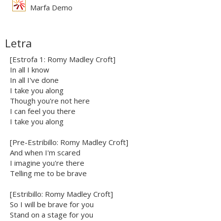
Marfa Demo
Letra
[Estrofa 1: Romy Madley Croft]
In all I know
In all I've done
I take you along
Though you're not here
I can feel you there
I take you along
[Pre-Estribillo: Romy Madley Croft]
And when I'm scared
I imagine you're there
Telling me to be brave
[Estribillo: Romy Madley Croft]
So I will be brave for you
Stand on a stage for you