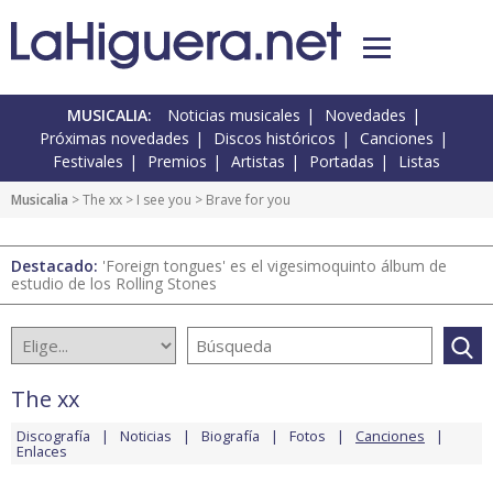
MUSICALIA:
Noticias musicales
Novedades
Próximas novedades
Discos históricos
Canciones
Festivales
Premios
Artistas
Portadas
Listas
Musicalia
>
The xx
>
I see you
> Brave for you
Destacado:
'Foreign tongues' es el vigesimoquinto álbum de
estudio de los Rolling Stones
The xx
Discografía
Noticias
Biografía
Fotos
Canciones
Enlaces