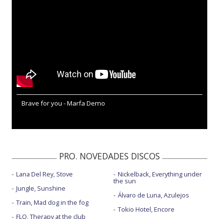
Brave for you - Marfa Demo
PRO. NOVEDADES DISCOS
Lana Del Rey, Stove
Nickelback, Everything under
the sun
Jungle, Sunshine
Álvaro de Luna, Azulejos
Train, Mad dog in the fog
Tokio Hotel, Encore
FLO, Therapy at the club