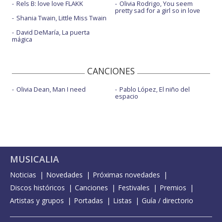
Rels B: love love FLAKK
Olivia Rodrigo, You seem
pretty sad for a girl so in love
Shania Twain, Little Miss Twain
David DeMaría, La puerta
mágica
CANCIONES
Olivia Dean, Man I need
Pablo López, El niño del
espacio
MUSICALIA
Noticias
Novedades
Próximas novedades
Discos históricos
Canciones
Festivales
Premios
Artistas y grupos
Portadas
Listas
Guía / directorio