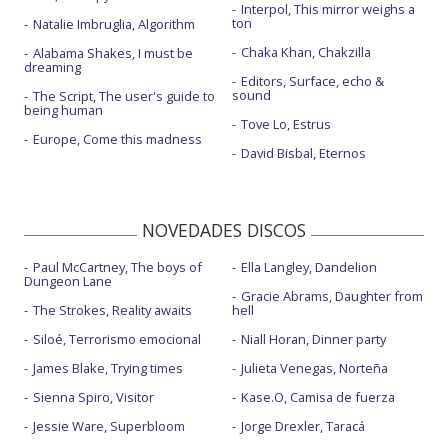
Interpol, This mirror weighs a
ton
Natalie Imbruglia, Algorithm
Chaka Khan, Chakzilla
Alabama Shakes, I must be
dreaming
Editors, Surface, echo &
sound
The Script, The user's guide to
being human
Tove Lo, Estrus
Europe, Come this madness
David Bisbal, Eternos
NOVEDADES DISCOS
Paul McCartney, The boys of
Ella Langley, Dandelion
Dungeon Lane
Gracie Abrams, Daughter from
The Strokes, Reality awaits
hell
Siloé, Terrorismo emocional
Niall Horan, Dinner party
James Blake, Trying times
Julieta Venegas, Norteña
Sienna Spiro, Visitor
Kase.O, Camisa de fuerza
Jessie Ware, Superbloom
Jorge Drexler, Taracá