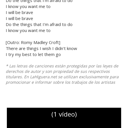
Do the things that I'm afraid to do
I know you want me to
I will be brave
I will be brave
Do the things that I'm afraid to do
I know you want me to
[Outro: Romy Madley Croft]
There are things I wish I didn't know
I try my best to let them go
* Las letras de canciones están protegidas por las leyes de
derechos de autor y son propiedad de sus respectivos
titulares. En LaHiguera.net se utilizan exclusivamente para
promocionar e informar sobre los trabajos de los artistas
(1 vídeo)