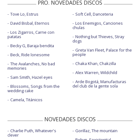
PRO. NOVEDADES DISCOS
Tove Lo, Estrus
Soft Cell, Danceteria
David Bisbal, Eternos
Los Enemigos, Canciones
chulas
Los Zigarros, Carne con
patatas
Nothing but Thieves, Stray
dogs
Becky G, Baraja bendita
Greta Van Fleet, Palace for the
people
Beck, Ride lonesome
Chaka Khan, Chakzilla
The Avalanches, No bad
memories
Alex Warren, Wildchild
Sam Smith, Hazel eyes
Arde Bogotá, Manufacturas
del club de la gente sola
Blossoms, Songs from the
wedding cake
Camela, Titánicos
NOVEDADES DISCOS
Charlie Puth, Whatever's
Gorillaz, The mountain
clever
Robyn, Sexistential