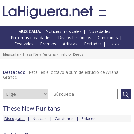
MUSICALIA:
Noticias musicales
Novedades
Próximas novedades
Discos históricos
Canciones
Festivales
Premios
Artistas
Portadas
Listas
Musicalia
>
These New Puritans
> Field of Reeds
Destacado:
'Petal' es el octavo álbum de estudio de Ariana
Grande
These New Puritans
Discografía
Noticias
Canciones
Enlaces