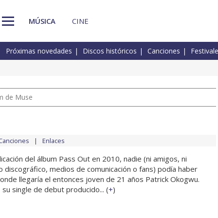
MÚSICA
CINE
Próximas novedades
Discos históricos
Canciones
Festival
um de Muse
Canciones
Enlaces
licación del álbum Pass Out en 2010, nadie (ni amigos, ni
lo discográfico, medios de comunicación o fans) podía haber
onde llegaría el entonces joven de 21 años Patrick Okogwu.
 su single de debut producido... (
+
)