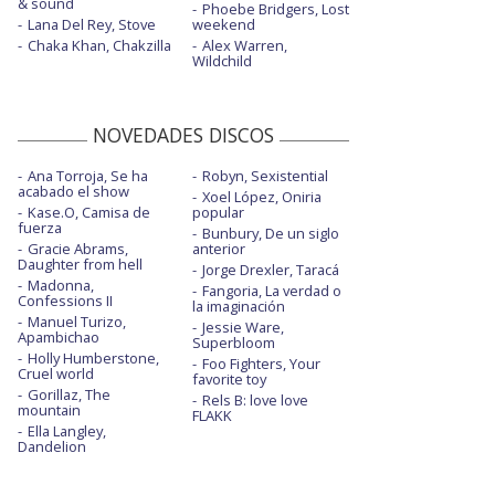
& sound
Phoebe Bridgers, Lost
Lana Del Rey, Stove
weekend
Chaka Khan, Chakzilla
Alex Warren,
Wildchild
NOVEDADES DISCOS
Ana Torroja, Se ha
Robyn, Sexistential
acabado el show
Xoel López, Oniria
Kase.O, Camisa de
popular
fuerza
Bunbury, De un siglo
Gracie Abrams,
anterior
Daughter from hell
Jorge Drexler, Taracá
Madonna,
Fangoria, La verdad o
Confessions II
la imaginación
Manuel Turizo,
Jessie Ware,
Apambichao
Superbloom
Holly Humberstone,
Foo Fighters, Your
Cruel world
favorite toy
Gorillaz, The
Rels B: love love
mountain
FLAKK
Ella Langley,
Dandelion