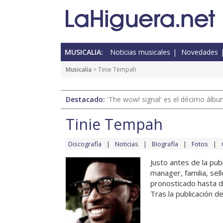
MUSICALIA:
Noticias musicales
Novedades
Musicalia
> Tinie Tempah
Destacado:
'The wow! signal' es el décimo álb
Tinie Tempah
Discografía
Noticias
Biografía
Fotos
Justo antes de la pub
manager, familia, sel
pronosticado hasta d
Tras la publicación de