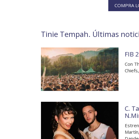
COMPRA LO
Tinie Tempah. Últimas notici
FIB 2
Con Th
Chiefs
C. T
N.Mi
Estren
Martín,
Dande