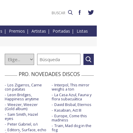
es
Premios
Artistas
Portadas
Listas
PRO. NOVEDADES DISCOS
Los Zigarros, Carne
Interpol, This mirror
con patatas
weighs a ton
Leon Bridges,
La Casa Azul, Fauna y
Happiness anytime
flora subacuática
Weezer, Weezer
David Bisbal, Eternos
(Gold album)
Kasabian, Act III
Sam Smith, Hazel
Europe, Come this
eyes
madness
Peter Gabriel, o/i
Train, Mad dog in the
Editors, Surface, echo
fog