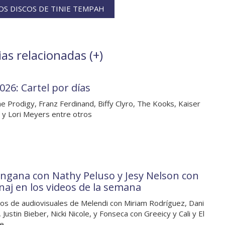
S DISCOS DE TINIE TEMPAH
as relacionadas (
+
)
026: Cartel por días
e Prodigy, Franz Ferdinand, Biffy Clyro, The Kooks, Kaiser
, y Lori Meyers entre otros
angana con Nathy Peluso y Jesy Nelson con
naj en los videos de la semana
os de audiovisuales de Melendi con Miriam Rodríguez, Dani
 Justin Bieber, Nicki Nicole, y Fonseca con Greeicy y Cali y El
e