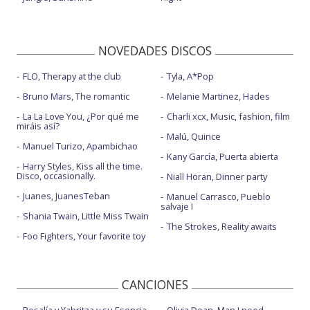
NOVEDADES DISCOS
FLO, Therapy at the club
Tyla, A*Pop
Bruno Mars, The romantic
Melanie Martinez, Hades
La La Love You, ¿Por qué me
Charli xcx, Music, fashion, film
miráis así?
Malú, Quince
Manuel Turizo, Apambichao
Kany García, Puerta abierta
Harry Styles, Kiss all the time.
Disco, occasionally.
Niall Horan, Dinner party
Juanes, JuanesTeban
Manuel Carrasco, Pueblo
salvaje I
Shania Twain, Little Miss Twain
The Strokes, Reality awaits
Foo Fighters, Your favorite toy
CANCIONES