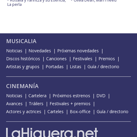
Rosalía y Yahritza y su Esencia,
Olivia Dean, Man I need
La perla
MUSICALIA
Noticias
Novedades
Próximas novedades
Discos históricos
Canciones
Festivales
Premios
Artistas y grupos
Portadas
Listas
Guía / directorio
CINEMANÍA
Noticias
Cartelera
Próximos estrenos
DVD
Avances
Tráilers
Festivales + premios
Actores y actrices
Carteles
Box-office
Guía / directorio