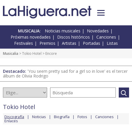
MUSICALIA:
Noticias musicales
Novedades
Próximas novedades
Discos históricos
Canciones
Festivales
Premios
Artistas
Portadas
Listas
Musicalia
>
Tokio Hotel
> Encore
Destacado:
'You seem pretty sad for a girl so in love' es el tercer
álbum de Olivia Rodrigo
Tokio Hotel
Discografía
Noticias
Biografía
Fotos
Canciones
Enlaces