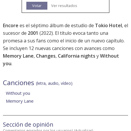
Votar
Ver resultados
Encore
es el séptimo álbum de estudio de
Tokio Hotel
, el
sucesor de
2001
(2022). El título evoca tanto una
promesa a sus fans como el inicio de un nuevo capítulo.
Se incluyen 12 nuevas canciones con avances como
Memory Lane
,
Changes
,
California nights
y
Without
you
.
Canciones
(letra, audio, vídeo)
Without you
Memory Lane
Sección de opinión
Comentarios enviados por los usuarios!
(
Actualizar
)