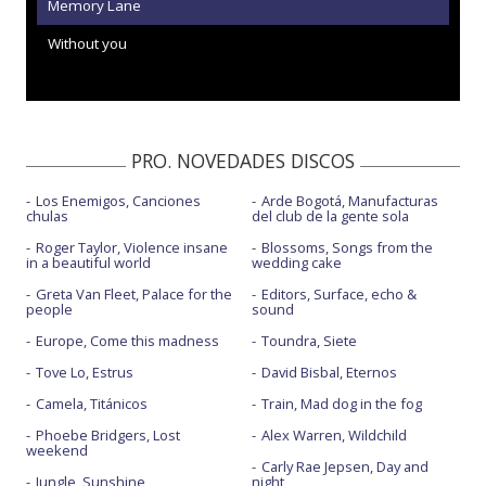
Memory Lane
Without you
PRO. NOVEDADES DISCOS
Los Enemigos, Canciones
Arde Bogotá, Manufacturas
chulas
del club de la gente sola
Roger Taylor, Violence insane
Blossoms, Songs from the
in a beautiful world
wedding cake
Greta Van Fleet, Palace for the
Editors, Surface, echo &
people
sound
Europe, Come this madness
Toundra, Siete
Tove Lo, Estrus
David Bisbal, Eternos
Camela, Titánicos
Train, Mad dog in the fog
Phoebe Bridgers, Lost
Alex Warren, Wildchild
weekend
Carly Rae Jepsen, Day and
Jungle, Sunshine
night